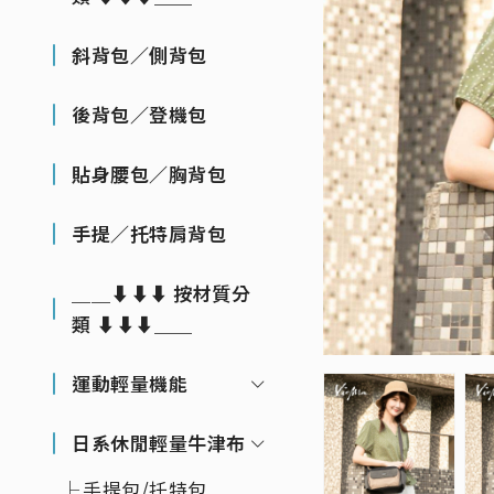
斜背包／側背包
後背包／登機包
貼身腰包／胸背包
手提／托特肩背包
＿＿⬇⬇⬇ 按材質分
類 ⬇⬇⬇＿＿
運動輕量機能
日系休閒輕量牛津布
手提包/托特包