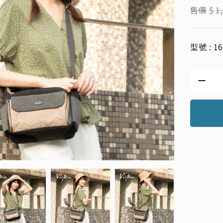
售價
$
1
型號 : 1