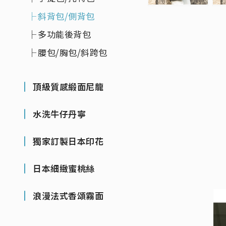
斜背包/側背包
多功能後背包
腰包/胸包/斜跨包
頂級質感緞面尼龍
水洗牛仔丹寧
獨家訂製日本印花
日本細緻蜜桃絲
浪漫法式香頌霧面