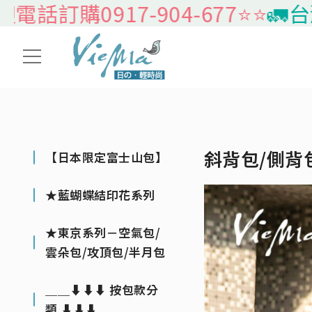
0917-904-677⭐️⭐️
🚛台灣本島
斜背包/側背
【日本限定富士山包】
★藍蝴蝶結印花系列
★東京系列－空氣包/
雲朵包/攻頂包/半月包
＿＿⬇⬇⬇ 按包款分
類 ⬇⬇⬇＿＿