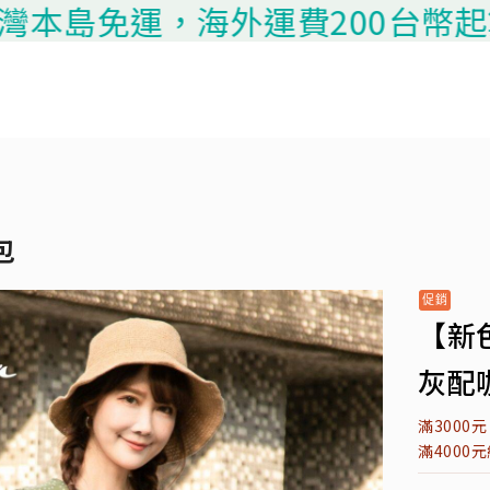
免運，海外運費200台幣起算，請聯
包
【新
灰配咖
滿3000
滿4000