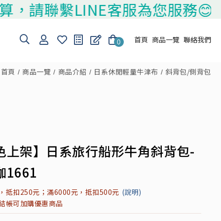
繫LINE客服為您服務😊
首頁
商品一覽
聯絡我們
0
首頁
商品一覽
商品介紹
日系休閒輕量牛津布
斜背包/側背包
色上架】日系旅行船形牛角斜背包-
1661
元，抵扣250元；滿6000元，抵扣500元
(說明)
元結帳可加購優惠商品