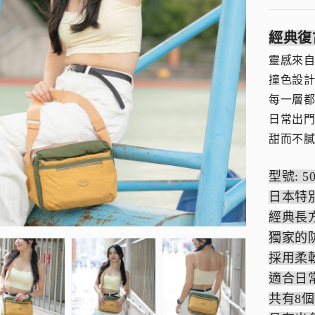
經典復
靈感來
撞色設
每一層都
日常出
甜而不
型號: 
日本特
經典長
獨家的
採用柔
適合日
共有8