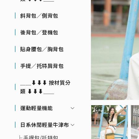
斜背包／側背包
後背包／登機包
貼身腰包／胸背包
手提／托特肩背包
＿＿⬇⬇⬇ 按材質分
類 ⬇⬇⬇＿＿
運動輕量機能
日系休閒輕量牛津布
手提包/托特包