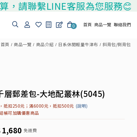
繫LINE客服為您服務😊
首頁
商品一覽
聯絡我們
0
首頁
商品一覽
商品介紹
日系休閒輕量牛津布
斜背包/側背包
層郵差包-大地配叢林(5045)
元，抵扣250元；滿6000元，抵扣500元
(說明)
元結帳可加購優惠商品
$
1,680
免運費