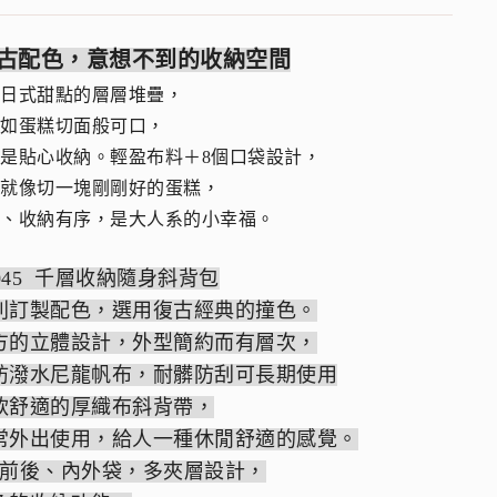
古配色，意想不到的收納空間
自日式甜點的層層堆疊，
計如蛋糕切面般可口，
是貼心收納。輕盈布料＋8個口袋設計，
門就像切一塊剛剛好的蛋糕，
膩、收納有序，是大人系的小幸福。
5045 千層收納隨身斜背包
別訂製配色，選用復古經典的撞色。
方的立體設計，外型簡約而有層次，
防潑水尼龍帆布，耐髒防刮可長期使用
軟舒適的厚織布斜背帶，
常外出使用，給人一種休閒舒適的感覺。
個前後、內外袋，多夾層設計，