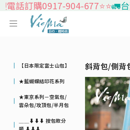
917-904-677⭐️⭐️
🚛台灣本島
斜背包/側背
【日本限定富士山包】
★藍蝴蝶結印花系列
★東京系列－空氣包/
雲朵包/攻頂包/半月包
＿＿⬇⬇⬇ 按包款分
類 ⬇⬇⬇＿＿