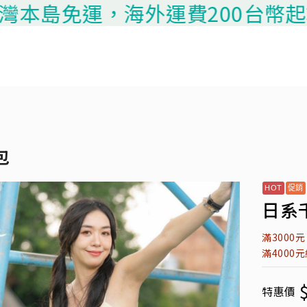
免運，海外運費200台幣起算，請聯
包
日系千
滿3000
滿4000
特惠價