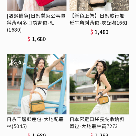
[熱銷補貨]日系質感公事包
【新色上架】日系旅行船
斜背A4多口袋書包-紅
形牛角斜背包-灰配咖1661
(1680)
$
1,480
$
1,680
日系千層郵差包-大地配叢
日本限定口袋長夾收納斜
林(5045)
背包-大地叢林黃7273
$
1,680
$
1,299