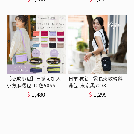
【必敗小包】日系可加大
日本限定口袋長夾收納斜
小方麻糬包-12色5055
背包-東京黑7273
$
1,480
$
1,299