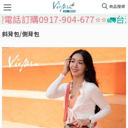
0917-904-677⭐️⭐️
🚛台灣本島
斜背包/側背包