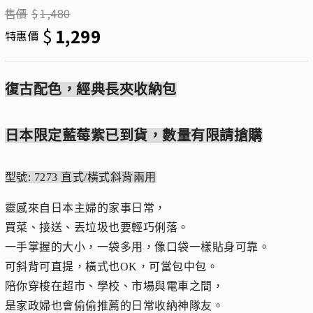
售價
$
1,480
$
1,299
特惠價
復古配色，經典長夾收納包
日本限定藍莓紫已到貨，數量有限請搶購
型號: 7273 直式/橫式斜背兩用
靈感來自日本主婦的家事日常，
買菜、接送、丟垃圾也要輕巧俐落。
一手掌握的大小，一袋多用，像口袋一樣貼身可靠。
可斜背可直提，橫式也OK，可當包中包。
陪你穿梭在超市、學校、市場與電車之間，
是家政婦也會偷偷推薦的日常收納神隊友。