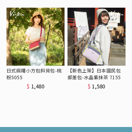
日式麻糬小方包斜背包-桃
【新色上架】日本國民包
粉5055
郵差包-水晶紫抹茶 7155
$
1,480
$
1,580