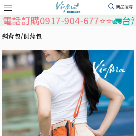
0917-904-677⭐️⭐️
🚛台灣本島
斜背包/側背包