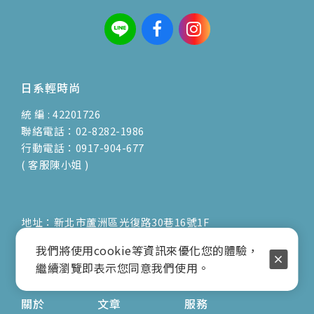
日系輕時尚
統 編 : 42201726
聯絡電話：02-8282-1986
行動電話：0917-904-677
( 客服陳小姐 )
地址：新北市蘆洲區光復路30巷16號1F
E-mail：vienna.twn@msa.hinet.net
我們將使用cookie等資訊來優化您的體驗，
營業時間：9:00am-17:00pm
繼續瀏覽即表示您同意我們使用。
( 公休日詳見臉書粉專置頂文 )
關於
文章
服務