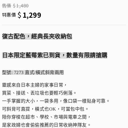
售價
$
1,480
$
1,299
特惠價
復古配色，經典長夾收納包
日本限定藍莓紫已到貨，數量有限請搶購
型號: 7273 直式/橫式斜背兩用
靈感來自日本主婦的家事日常，
買菜、接送、丟垃圾也要輕巧俐落。
一手掌握的大小，一袋多用，像口袋一樣貼身可靠。
可斜背可直提，橫式也OK，可當包中包。
陪你穿梭在超市、學校、市場與電車之間，
是家政婦也會偷偷推薦的日常收納神隊友。