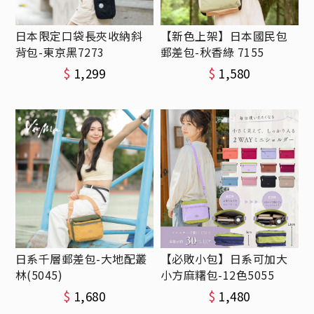
日本限定口袋長夾收納斜
【新色上架】日本國民包
背包-東京黑7273
郵差包-秋香綠 7155
$
1,299
$
1,580
日系千層郵差包-大地配叢
【必敗小包】日系可加大
林(5045)
小方麻糬包-12色5055
$
1,680
$
1,480