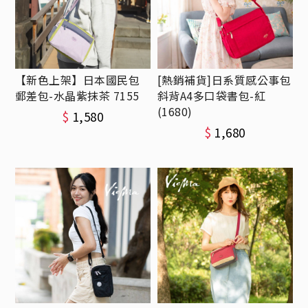
【新色上架】日本國民包
[熱銷補貨]日系質感公事包
郵差包-水晶紫抹茶 7155
斜背A4多口袋書包-紅
(1680)
$
1,580
$
1,680