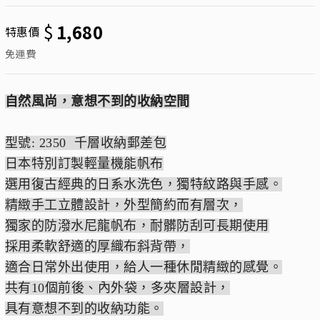
$
1,680
特惠價
免運費
自然風尚，意想不到的收納空間
型號: 2350 千層收納郵差包
日本特別訂製輕量機能帆布
選用復古經典的日系水洗色，獨特紋路與手感。
精緻手工立體設計，外型簡約而有層次，
獨家的防潑水尼龍帆布，耐髒防刮可長期使用
採用柔軟舒適的厚織布斜背帶，
適合日常外出使用，給人一種休閒精緻的感覺。
共有10個前後、內外袋，多夾層設計，
具有意想不到的收納功能。