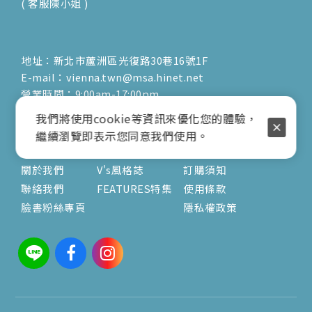
( 客服陳小姐 )
地址：新北市蘆洲區光復路30巷16號1F
E-mail：vienna.twn@msa.hinet.net
營業時間：9:00am-17:00pm
( 公休日詳見臉書粉專置頂文 )
我們將使用cookie等資訊來優化您的體驗，
繼續瀏覽即表示您同意我們使用。
關於
文章
服務
關於我們
V's風格誌
訂購須知
聯絡我們
FEATURES特集
使用條款
臉書粉絲專頁
隱私權政策