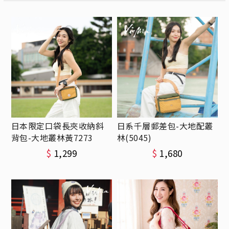
日本限定口袋長夾收納斜
日系千層郵差包-大地配叢
背包-大地叢林黃7273
林(5045)
$
1,299
$
1,680