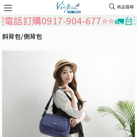
0917-904-677⭐️⭐️
🚛台灣本島
斜背包/側背包