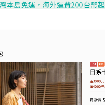
免運，海外運費200台幣起算，請聯
包
日系千
滿3000
滿4000
特惠價