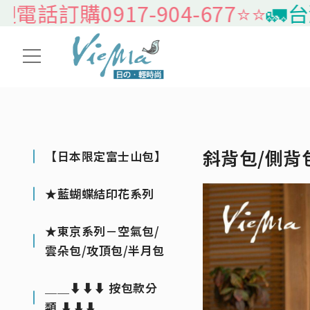
917-904-677⭐️⭐️
🚛台灣本島
斜背包/側背
【日本限定富士山包】
★藍蝴蝶結印花系列
★東京系列－空氣包/
雲朵包/攻頂包/半月包
＿＿⬇⬇⬇ 按包款分
類 ⬇⬇⬇＿＿