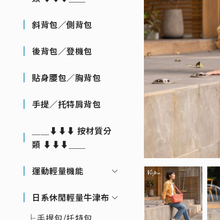
斜背包／側背包
後背包／登機包
貼身腰包／胸背包
手提／托特肩背包
＿＿⬇⬇⬇ 按材質分
類 ⬇⬇⬇＿＿
運動輕量機能
日系休閒輕量牛津布
手提包/托特包