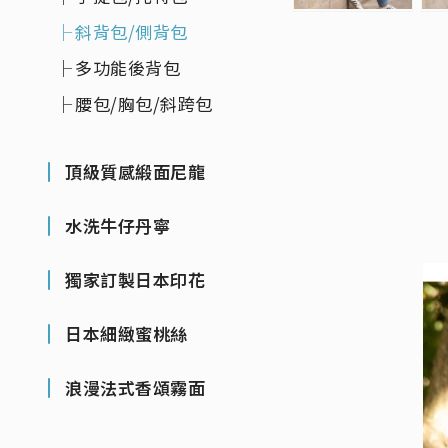
斜背包/側背包
多功能後背包
腰包/胸包/斜跨包
頂級質感緞面尼龍
水洗牛仔丹寧
獨家訂製日本印花
日本細緻蜜桃絲
浪漫法式香頌霧面