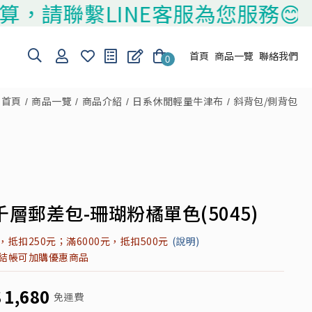
繫LINE客服為您服務😊
首頁
商品一覽
聯絡我們
0
首頁
商品一覽
商品介紹
日系休閒輕量牛津布
斜背包/側背包
層郵差包-珊瑚粉橘單色(5045)
元，抵扣250元；滿6000元，抵扣500元
(說明)
元結帳可加購優惠商品
$
1,680
免運費