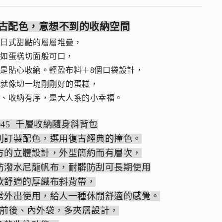
古配色，意想不到的收納空間
自日式甜點的層層堆疊，
計如蛋糕切面般可口，
是貼心收納。輕盈布料＋8個口袋設計，
門就像切一塊剛剛好的蛋糕，
膩、收納有序，是大人系的小幸福。
5045 千層收納隨身斜背包
別訂製配色，選用復古經典的撞色。
方的立體設計，外型簡約而有層次，
防潑水尼龍帆布，耐髒防刮可長期使用
軟舒適的厚織布斜背帶，
常外出使用，給人一種休閒舒適的感覺。
個前後、內外袋，多夾層設計，