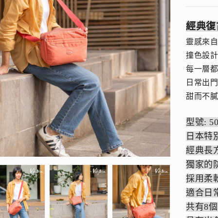
經典復
靈感來
撞色設
每一層都
日常出
甜而不
型號: 
日本特
經典長
獨家的
採用柔
適合日
共有8