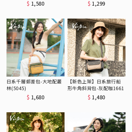
$
1,580
$
1,299
日系千層郵差包-大地配叢
【新色上架】日系旅行船
林(5045)
形牛角斜背包-灰配咖1661
$
1,680
$
1,480