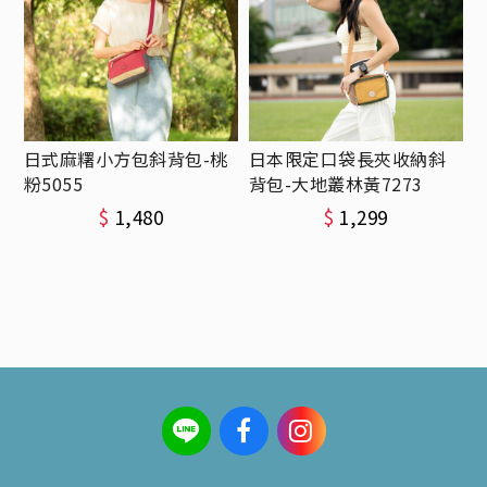
日式麻糬小方包斜背包-桃
日本限定口袋長夾收納斜
粉5055
背包-大地叢林黃7273
$
1,480
$
1,299