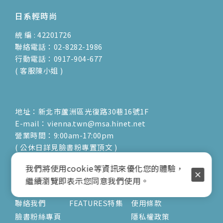
日系輕時尚
統 編 : 42201726
聯絡電話：02-8282-1986
行動電話：0917-904-677
( 客服陳小姐 )
地址：新北市蘆洲區光復路30巷16號1F
E-mail：vienna.twn@msa.hinet.net
營業時間：9:00am-17:00pm
( 公休日詳見臉書粉專置頂文 )
我們將使用cookie等資訊來優化您的體驗，
關於
文章
服務
繼續瀏覽即表示您同意我們使用。
關於我們
V's風格誌
訂購須知
聯絡我們
FEATURES特集
使用條款
臉書粉絲專頁
隱私權政策