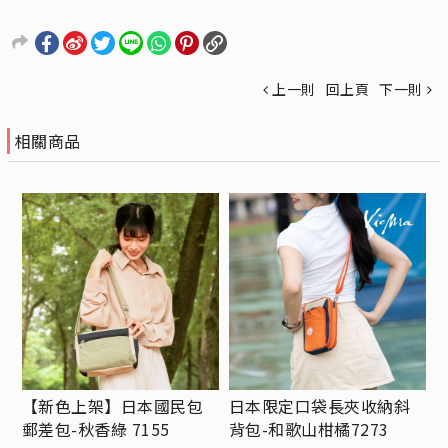
上一則
回上頁
下一則
相關商品
【新色上架】日本國民包
日本限定口袋長夾收納斜
郵差包-秋香綠 7155
背包-和歌山柑橘7273