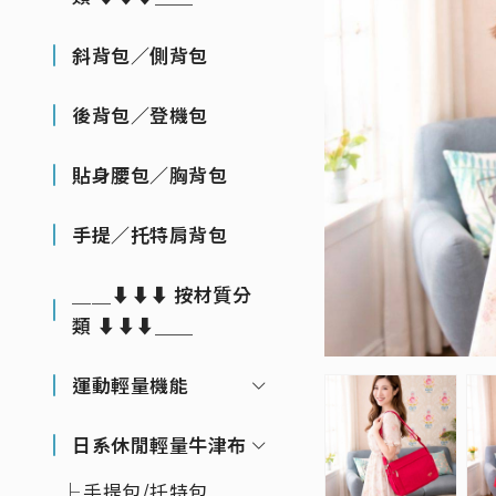
斜背包／側背包
後背包／登機包
貼身腰包／胸背包
手提／托特肩背包
＿＿⬇⬇⬇ 按材質分
類 ⬇⬇⬇＿＿
運動輕量機能
日系休閒輕量牛津布
手提包/托特包