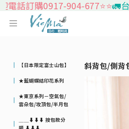
0917-904-677⭐️⭐️
🚛台灣本島
斜背包/側背
【日本限定富士山包】
★藍蝴蝶結印花系列
★東京系列－空氣包/
雲朵包/攻頂包/半月包
＿＿⬇⬇⬇ 按包款分
類 ⬇⬇⬇＿＿