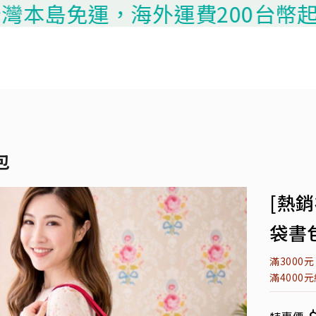
免運，海外運費200台幣起算，請聯
包
[熱
袋書包
滿3000
滿4000