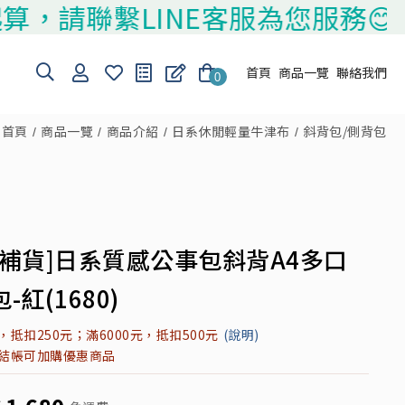
繫LINE客服為您服務😊
首頁
商品一覽
聯絡我們
0
首頁
商品一覽
商品介紹
日系休閒輕量牛津布
斜背包/側背包
銷補貨]日系質感公事包斜背A4多口
-紅(1680)
元，抵扣250元；滿6000元，抵扣500元
(說明)
元結帳可加購優惠商品