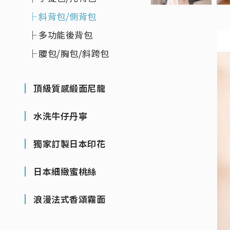
斜背包/側背包
多功能後背包
腰包/胸包/斜跨包
頂級質感緞面尼龍
水洗牛仔丹寧
獨家訂製日本印花
日本細緻蜜桃絲
浪漫法式香頌霧面