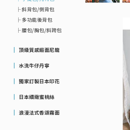
斜背包/側背包
多功能後背包
腰包/胸包/斜跨包
頂級質感緞面尼龍
水洗牛仔丹寧
獨家訂製日本印花
日本細緻蜜桃絲
浪漫法式香頌霧面