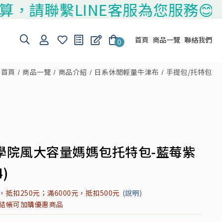
繫LINE客服為您服務😊
首頁
商品一覽
聯絡我們
0
首頁
商品一覽
商品介紹
日系休閒輕量牛津布
手提包/托特包
學院風大容量媽媽包托特包-藍莓紫
4)
元，抵扣250元；滿6000元，抵扣500元
(說明)
元結帳可加購優惠商品