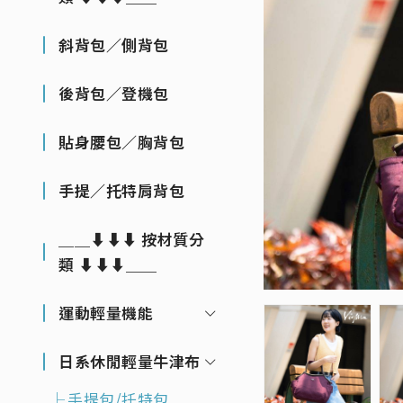
斜背包／側背包
後背包／登機包
貼身腰包／胸背包
手提／托特肩背包
＿＿⬇⬇⬇ 按材質分
類 ⬇⬇⬇＿＿
運動輕量機能
日系休閒輕量牛津布
手提包/托特包