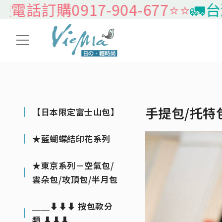
0917-904-677⭐️⭐️
🚛台灣本島
手提包/托特
【日本限定富士山包】
★藍蝴蝶結印花系列
★東京系列－空氣包/
雲朵包/攻頂包/半月包
＿＿⬇⬇⬇ 按包款分
類 ⬇⬇⬇＿＿