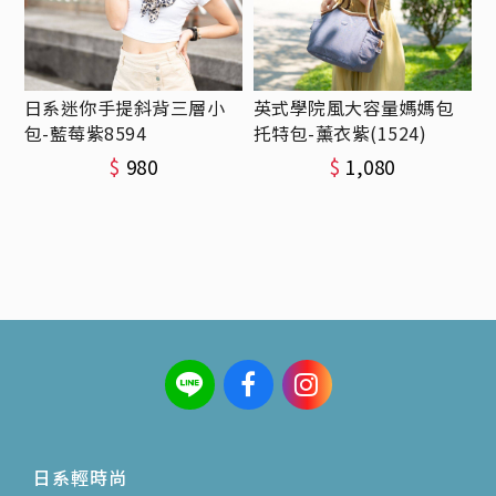
日系迷你手提斜背三層小
英式學院風大容量媽媽包
包-藍莓紫8594
托特包-薰衣紫(1524)
$
980
$
1,080
日系輕時尚