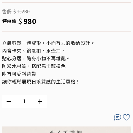
售價
$
1,280
$
980
特惠價
立體剪裁一體成形，小而有力的收納設計。
內含卡夾、鑰匙扣、水壺扣，
貼心分層，隨身小物不再雜亂。
防潑水材質，搭配馬卡龍撞色
附有可愛斜背帶
讓你輕鬆展現日系質感的生活風格！