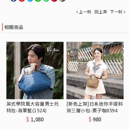
上一則
回上頁
下一則
相關商品
英式學院風大容量男士托
[新色上架]日系迷你手提斜
特包-海軍藍(1524)
背三層小包-栗子咖8594
$
1,080
$
980