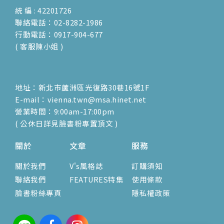
統 編 : 42201726
聯絡電話：02-8282-1986
行動電話：0917-904-677
( 客服陳小姐 )
地址：新北市蘆洲區光復路30巷16號1F
E-mail：vienna.twn@msa.hinet.net
營業時間：9:00am-17:00pm
( 公休日詳見臉書粉專置頂文 )
關於
文章
服務
關於我們
V's風格誌
訂購須知
聯絡我們
FEATURES特集
使用條款
臉書粉絲專頁
隱私權政策