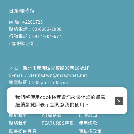
日系輕時尚
統 編 : 42201726
聯絡電話：02-8282-1986
行動電話：0917-904-677
( 客服陳小姐 )
地址：新北市蘆洲區光復路30巷16號1F
E-mail：vienna.twn@msa.hinet.net
營業時間：9:00am-17:00pm
( 公休日詳見臉書粉專置頂文 )
我們將使用cookie等資訊來優化您的體驗，
關於
文章
服務
繼續瀏覽即表示您同意我們使用。
關於我們
V's風格誌
訂購須知
聯絡我們
FEATURES特集
使用條款
臉書粉絲專頁
隱私權政策