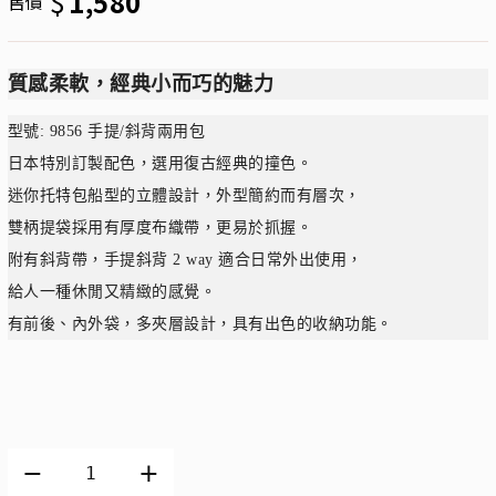
$
1,580
售價
質感柔軟，經典小而巧的魅力
型號: 9856 手提/斜背兩用包
日本特別訂製配色，選用復古經典的撞色。
迷你托特包
船型的立體設計，外型簡約而有層次，
雙柄提袋採用有厚度布織帶，更易於抓握。
附有斜背帶，手提斜背 2 way 適合日常外出使用，
給人一種休閒又精緻的感覺。
有前後、內外袋，多夾層設計，具有出色的收納功能。