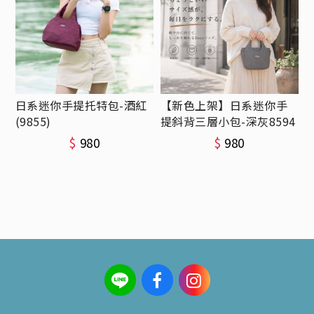
日系迷你手提托特包-酒紅
【新色上架】日系迷你手
(9855)
提斜背三層小包-深灰8594
$
980
$
980