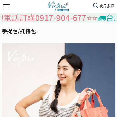
購0917-904-677⭐️⭐️
🚛台灣本
手提包/托特包