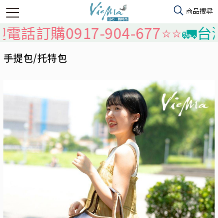
購0917-904-677⭐️⭐️
🚛台灣本
手提包/托特包