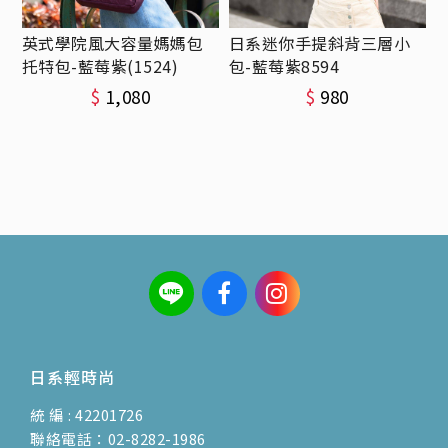
英式學院風大容量媽媽包
日系迷你手提斜背三層小
托特包-藍莓紫(1524)
包-藍莓紫8594
$
1,080
$
980
日系輕時尚
統 編 : 42201726
聯絡電話：02-8282-1986