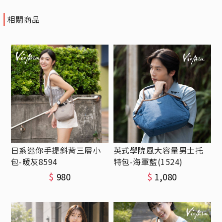
相關商品
日系迷你手提斜背三層小
英式學院風大容量男士托
包-暖灰8594
特包-海軍藍(1524)
$
980
$
1,080