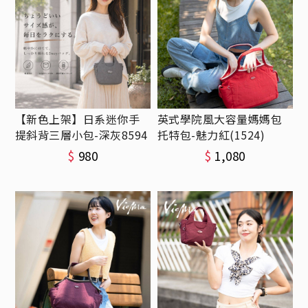
【新色上架】日系迷你手
英式學院風大容量媽媽包
提斜背三層小包-深灰8594
托特包-魅力紅(1524)
$
980
$
1,080