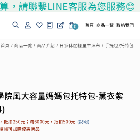
繫LINE客服為您服務😊
首頁
商品一覽
聯絡我們
0
首頁
商品一覽
商品介紹
日系休閒輕量牛津布
手提包/托特包
學院風大容量媽媽包托特包-薰衣紫
4)
元，抵扣250元；滿6000元，抵扣500元
(說明)
元結帳可加購優惠商品