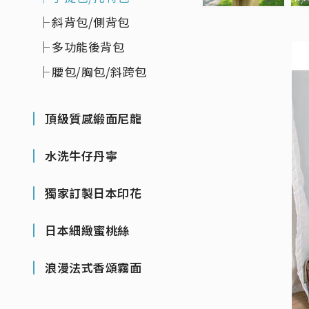
斜背包/側背包
多功能後背包
腰包/胸包/斜跨包
頂級質感緞面尼龍
水洗牛仔丹寧
獨家訂製日本印花
日本細緻蜜桃絲
浪漫法式香頌霧面