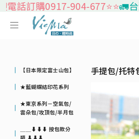
0917-904-677⭐️⭐️
🚛台灣本島
手提包/托特
【日本限定富士山包】
★藍蝴蝶結印花系列
★東京系列－空氣包/
雲朵包/攻頂包/半月包
＿＿⬇⬇⬇ 按包款分
類 ⬇⬇⬇＿＿