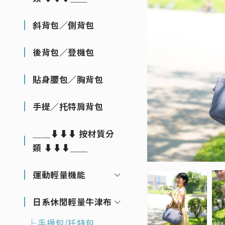
斜背包／側背包
後背包／登機包
貼身腰包／胸背包
手提／托特肩背包
＿＿⬇⬇⬇ 按材質分
類 ⬇⬇⬇＿＿
運動輕量機能
日系休閒輕量牛津布
手提包/托特包