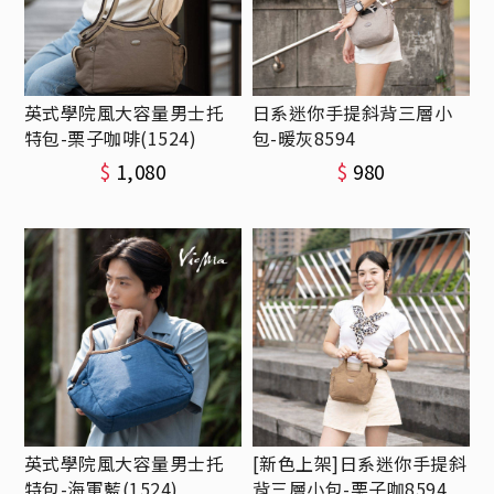
英式學院風大容量男士托
日系迷你手提斜背三層小
特包-栗子咖啡(1524)
包-暖灰8594
$
1,080
$
980
英式學院風大容量男士托
[新色上架]日系迷你手提斜
特包-海軍藍(1524)
背三層小包-栗子咖8594