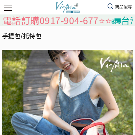
0917-904-677⭐️⭐️
🚛台灣本島
手提包/托特包