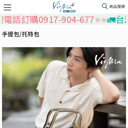
0917-904-677⭐️⭐️
🚛台灣本島
手提包/托特包