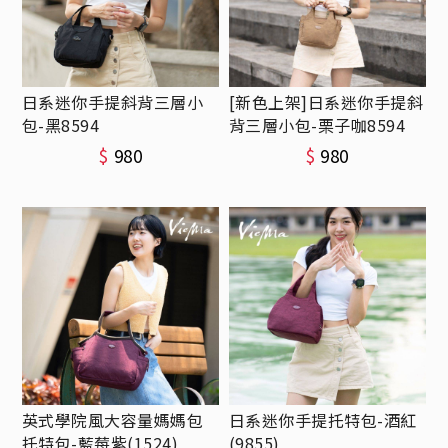
日系迷你手提斜背三層小
[新色上架]日系迷你手提斜
包-黑8594
背三層小包-栗子咖8594
$
980
$
980
英式學院風大容量媽媽包
日系迷你手提托特包-酒紅
托特包-藍莓紫(1524)
(9855)