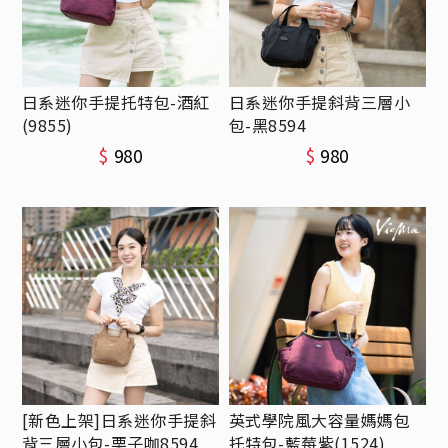
日系迷你手提托特包-酒紅
日系迷你手提斜背三層小
(9855)
包-黑8594
$
980
$
980
[新色上架]日系迷你手提斜
英式學院風大容量媽媽包
背三層小包-栗子咖8594
托特包-藍莓紫(1524)