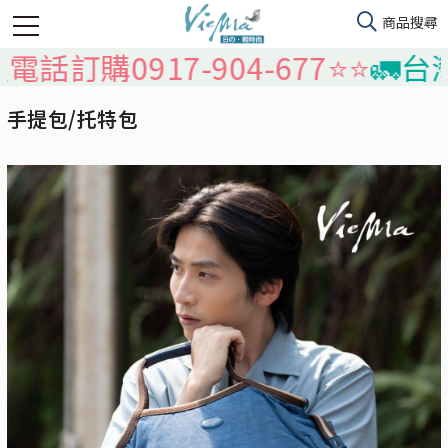
0917-904-677⭐️⭐️
🚛台灣本島
手提包/托特包