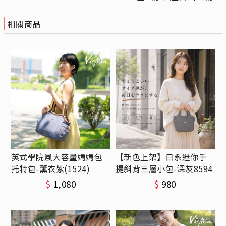
相關商品
英式學院風大容量媽媽包
【新色上架】日系迷你手
托特包-薰衣紫(1524)
提斜背三層小包-深灰8594
$
1,080
$
980