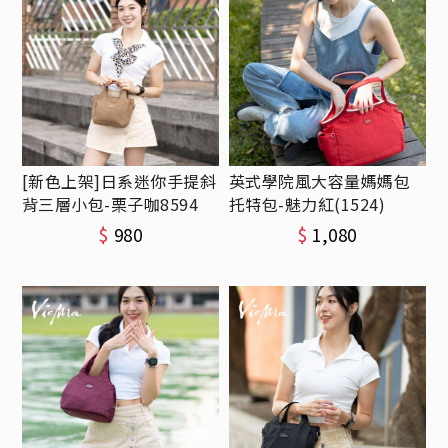
[新色上架]日系迷你手提斜
英式學院風大容量媽媽包
背三層小包-栗子咖8594
托特包-魅力紅(1524)
$
980
$
1,080