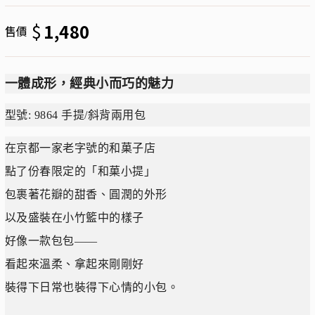
$
1,480
售價
一體成形，經典小而巧的魅力
型號: 9864 手提/斜背兩用包
在京都一家老字號的和菓子店
點了份春限定的「和菓小提」
包裹著花瓣的甜香、圓潤的外形
以及盛裝在小竹籃中的樣子
好像一款包包——
看起來溫柔、拿起來剛剛好
裝得下日常也裝得下心情的小包。