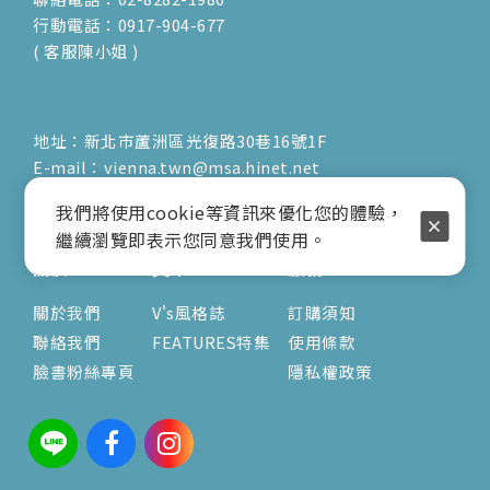
行動電話：0917-904-677
( 客服陳小姐 )
地址：新北市蘆洲區光復路30巷16號1F
E-mail：vienna.twn@msa.hinet.net
營業時間：9:00am-17:00pm
我們將使用cookie等資訊來優化您的體驗，
( 公休日詳見臉書粉專置頂文 )
繼續瀏覽即表示您同意我們使用。
關於
文章
服務
關於我們
V's風格誌
訂購須知
聯絡我們
FEATURES特集
使用條款
臉書粉絲專頁
隱私權政策