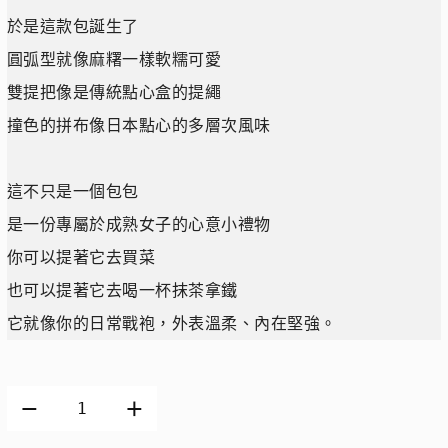
於是這款包誕生了
圓弧型就像麻糬一樣軟糯可愛
雙提把像是傳統點心盒的提繩
撞色的拼布像日本點心的多層次風味
這不只是一個包包
是一份專屬於成熟女子的心意小禮物
你可以提著它去買菜
也可以提著它去喝一杯抹茶拿鐵
它就像你的日常戰袍，外表溫柔、內在堅強。