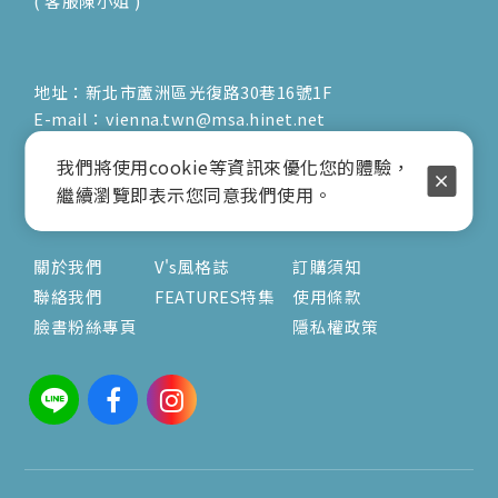
( 客服陳小姐 )
地址：新北市蘆洲區光復路30巷16號1F
E-mail：vienna.twn@msa.hinet.net
營業時間：9:00am-17:00pm
我們將使用cookie等資訊來優化您的體驗，
( 公休日詳見臉書粉專置頂文 )
繼續瀏覽即表示您同意我們使用。
關於
文章
服務
關於我們
V's風格誌
訂購須知
聯絡我們
FEATURES特集
使用條款
臉書粉絲專頁
隱私權政策