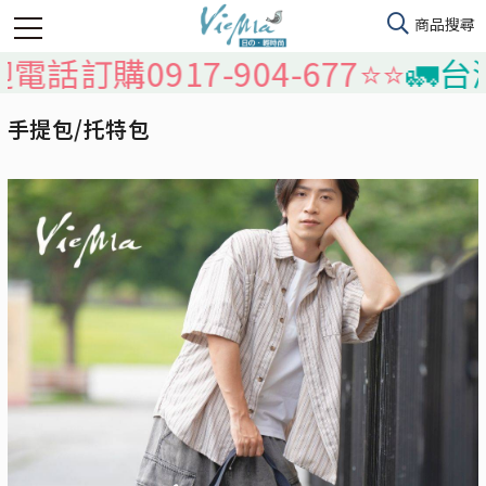
購0917-904-677⭐️⭐️
🚛台灣本島
手提包/托特包