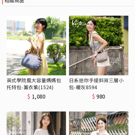
相關商品
英式學院風大容量媽媽包
日系迷你手提斜背三層小
托特包-薰衣紫(1524)
包-暖灰8594
$
1,080
$
980