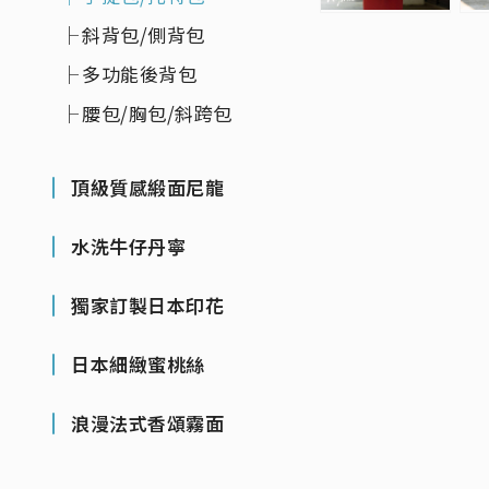
斜背包/側背包
多功能後背包
腰包/胸包/斜跨包
頂級質感緞面尼龍
水洗牛仔丹寧
獨家訂製日本印花
日本細緻蜜桃絲
浪漫法式香頌霧面