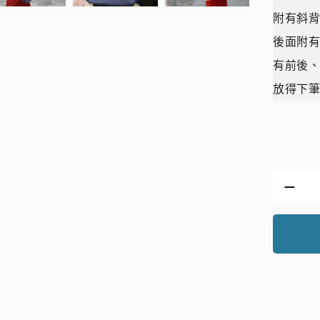
附有斜背
後面附
有前後
放得下