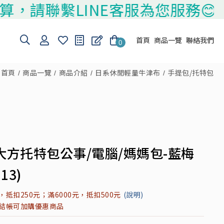
請聯繫LINE客服為您服務😊
首頁
商品一覽
聯絡我們
0
首頁
商品一覽
商品介紹
日系休閒輕量牛津布
手提包/托特包
大方托特包公事/電腦/媽媽包-藍梅
13)
元，抵扣250元；滿6000元，抵扣500元
(說明)
元結帳可加購優惠商品