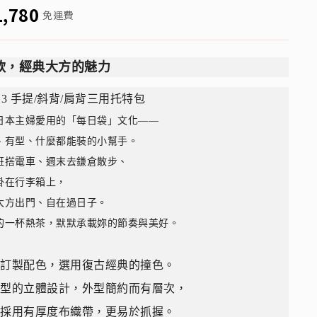
1,780
免運費
軟，經典大方的魅力
213 手提/斜背/肩背三用托特包
日本主婦愛用的「每日袋」文化——
、有型、什麼都能裝的小幫手。
班搭電車、週末去鎌倉散步、
掛在行李箱上，
大方出門、自在過日子。
的一杯熱茶，默默承載妳的節奏與美好。
別訂製配色，選用復古經典的撞色。
梯型的立體設計，外型簡約而有層次，
袋採用有厚度布織帶，更易於抓握。