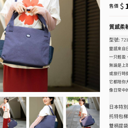
$
售價
質感柔
型號: 7
靈感來自
一只輕盈
無論是上
或旅行時
它都陪你
像日常中
日本特
托特包
雙柄提