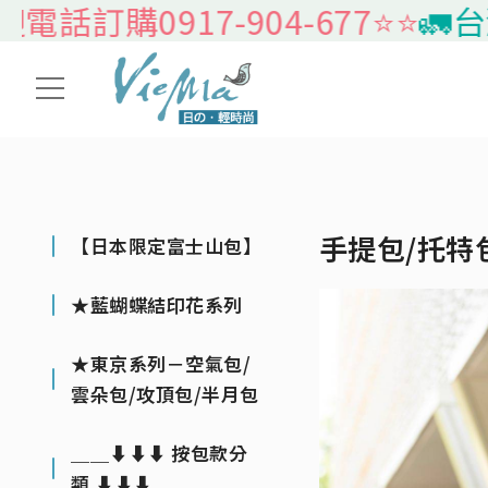
訂購0917-904-677⭐️⭐️
🚛台灣
手提包/托特
【日本限定富士山包】
★藍蝴蝶結印花系列
★東京系列－空氣包/
雲朵包/攻頂包/半月包
＿＿⬇⬇⬇ 按包款分
類 ⬇⬇⬇＿＿