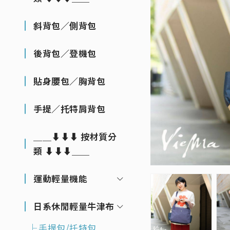
斜背包／側背包
後背包／登機包
貼身腰包／胸背包
手提／托特肩背包
＿＿⬇⬇⬇ 按材質分
類 ⬇⬇⬇＿＿
運動輕量機能
日系休閒輕量牛津布
手提包/托特包