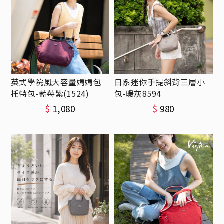
英式學院風大容量媽媽包
日系迷你手提斜背三層小
托特包-藍莓紫(1524)
包-暖灰8594
$
1,080
$
980