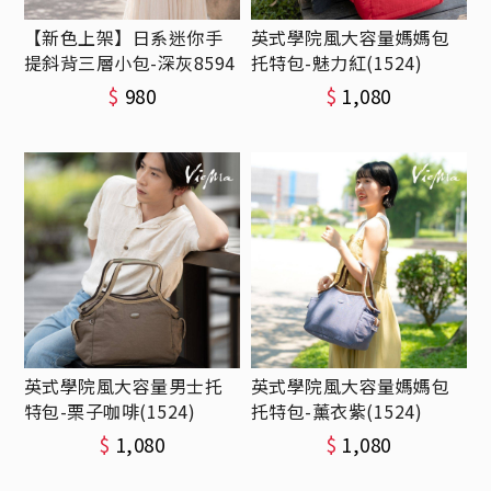
【新色上架】日系迷你手
英式學院風大容量媽媽包
提斜背三層小包-深灰8594
托特包-魅力紅(1524)
$
980
$
1,080
英式學院風大容量男士托
英式學院風大容量媽媽包
特包-栗子咖啡(1524)
托特包-薰衣紫(1524)
$
1,080
$
1,080