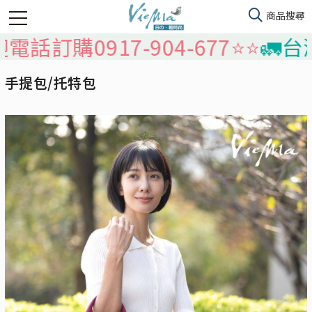
訂購0917-904-677⭐️⭐️
🚛台灣本
手提包/托特包