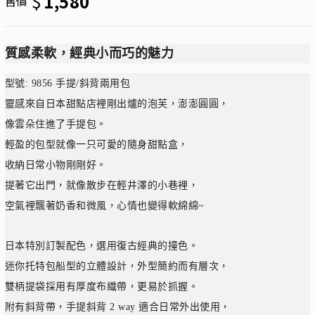
$
1,580
售價
質感柔軟，經典小而巧的魅力
型號: 9856 手提/斜背兩用包
靈感來自日本甜點店裡剛出爐的泡芙，澎澎圓圓，
像雲朵住進了手提包。
輕盈的包型就像一只可愛的隨身甜點盒，
收納日常小物剛剛好。
提著它出門，就像散步在輕井澤的小巷裡，
空氣裡飄著奶香和微風，心情也變得軟綿綿~
日本特別訂製配色，選用復古經典的撞色。
迷你托特包
船型的立體設計，外型簡約而有層次，
雙柄提袋採用有厚度布織帶，更易於抓握。
附有斜背帶，手提斜背 2 way 適合日常外出使用，