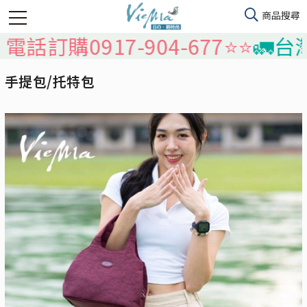
0917-904-677⭐️⭐️
🚛台灣本島
手提包/托特包