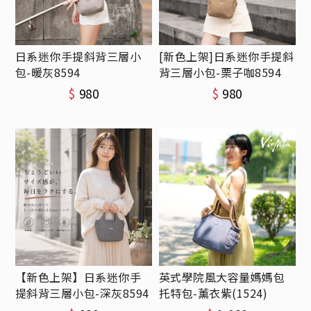
日系迷你手提斜背三層小
[新色上架]日系迷你手提斜
包-暖灰8594
背三層小包-栗子咖8594
$
980
$
980
【新色上架】日系迷你手
英式學院風大容量媽媽包
提斜背三層小包-深灰8594
托特包-薰衣紫(1524)