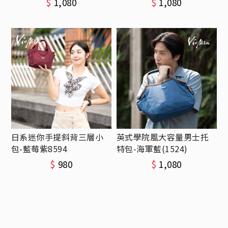
$
1,080
$
1,080
日系迷你手提斜背三層小
英式學院風大容量男士托
包-藍莓紫8594
特包-海軍藍(1524)
$
980
$
1,080