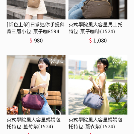
[新色上架]日系迷你手提斜
英式學院風大容量男士托
背三層小包-栗子咖8594
特包-栗子咖啡(1524)
$
980
$
1,080
英式學院風大容量媽媽包
英式學院風大容量媽媽包
托特包-藍莓紫(1524)
托特包-薰衣紫(1524)