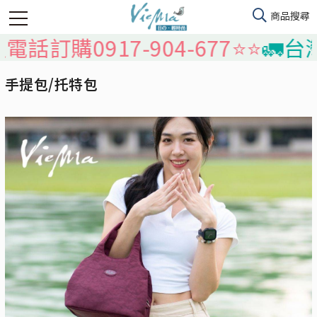
0917-904-677⭐️⭐️
🚛台灣本島
手提包/托特包