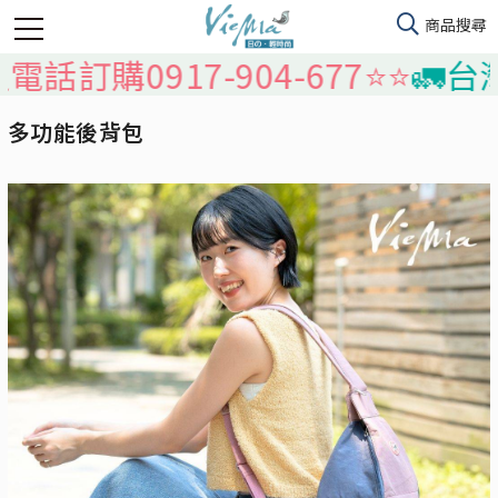
17-904-677⭐️⭐️
🚛台灣本島免
多功能後背包