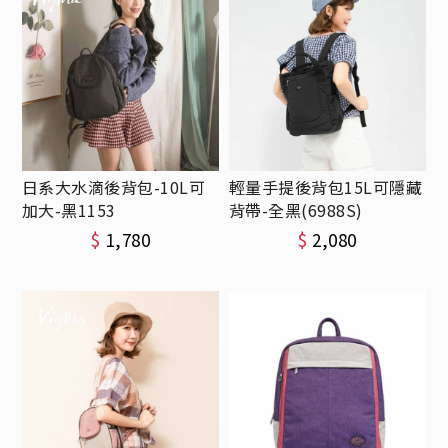
日系大水滴後背包-10L可
輕量手提後背包15L可隱藏
加大-黑1153
背帶-全黑(6988S)
$
1,780
$
2,080