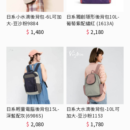
日系小水滴後背包-6L可加
日系獨創隱形後背包10L-
大-豆沙粉9884
葡萄紫配繡紅 (1613A)
$
1,480
$
2,180
日系輕量電腦後背包15L-
日系大水滴後背包-10L可
深藍配灰(6986S)
加大-豆沙粉1153
$
2,080
$
1,780