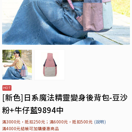
[新色]日系魔法精靈變身後背包-豆沙
粉+牛仔藍9894中
滿3000元，抵扣250元；滿6000元，抵扣500元
(說明)
滿4000元結帳可加購優惠商品