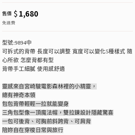
$
1,680
售價
免運費
型號:9894中
可拆式的背帶 長度可以調整 寬度可以變化5種樣式 隨
心所欲 怎麼背都有型
背帶手工細膩 使用感舒適
靈感來自宮崎駿電影森林裡的小精靈，
總有神奇本領
包包背帶輕輕一拉就能變身
三角包型像一頂魔法帽，雙拉鍊設計隱藏驚喜
一包可後背、可胸前斜跨背、可肩背
陪妳自在穿梭日常與旅行