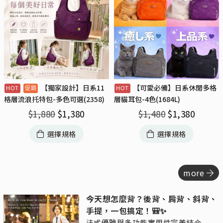
【獨家設計】日系11
【可愛必備】日系休閒多格
格層流浪托特包-多色可選(2358)
層貓耳包-4色(1684L)
$
1,880
$
1,380
$
1,480
$
1,380
選擇規格
選擇規格
more
今天想怎麼背？後背、肩背、斜背、
手提，一包搞定！🎒✨
法式優雅與多功能實用性完美結合