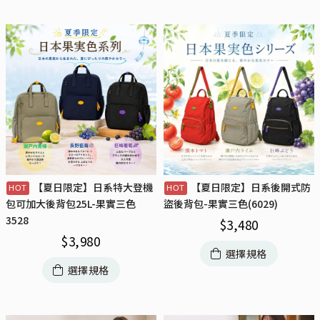
【夏日限定】日系特大登機
【夏日限定】日系後開式防
包可加大後背包25L-果實三色
盜後背包-果實三色(6029)
3528
$
3,480
$
3,980
選擇規格
選擇規格