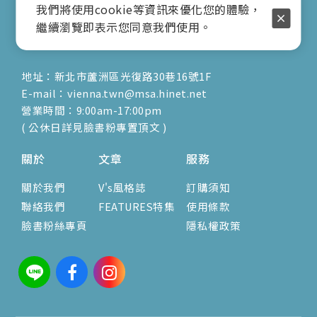
行動電話：0917-904-677
我們將使用cookie等資訊來優化您的體驗，
( 客服陳小姐 )
繼續瀏覽即表示您同意我們使用。
地址：新北市蘆洲區光復路30巷16號1F
E-mail：vienna.twn@msa.hinet.net
營業時間：9:00am-17:00pm
( 公休日詳見臉書粉專置頂文 )
關於
文章
服務
關於我們
V's風格誌
訂購須知
聯絡我們
FEATURES特集
使用條款
臉書粉絲專頁
隱私權政策