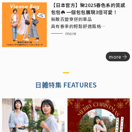
【日本官方】🌺2025春色系的質感
包包☘️ 一個包包展現3倍可愛！
無敵百變穿搭的單品
具有春季的輕鬆舒適風格
又帶點精緻的成熟休閒感
more
more
日雑特集 FEATURES