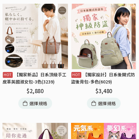
【獨家新品】日系頂級手工
【獨家設計】日系後開式防
皮革英國淑女包-3色(3239)
盜後背包-多色(6029)
$
2,880
$
3,480
選擇規格
選擇規格