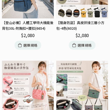
【登山必備】人體工學特大機能後
【隨身防盜】真皮拼接三層小方
背包30L-附胸扣+腰扣(6654)
包-4色(6020)
$
2,080
$
2,080
選擇規格
選擇規格