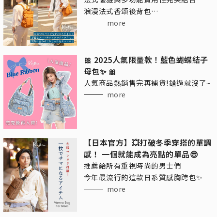
浪漫法式香頌後背包
讓你的日常搭配更加自由！
more
🎀 2025人氣限量款！藍色蝴蝶結子
母包✨ 🎀
人氣商品熱銷售完再補貨!錯過就沒了~
more
【日本官方】💥打破冬季穿搭的單調
感！ 一個就能成為亮點的單品😎
推薦給所有重視時尚的男士們
今年最流行的這款日系質感胸跨包✨
more