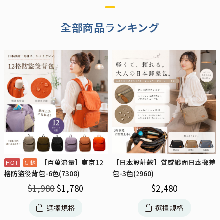
全部商品ランキング
【百萬流量】東京12
【日本設計款】質感緞面日本郵差
包-3色(2960)
格防盜後背包-6色(7308)
$
2,480
$
1,980
$
1,780
選擇規格
選擇規格