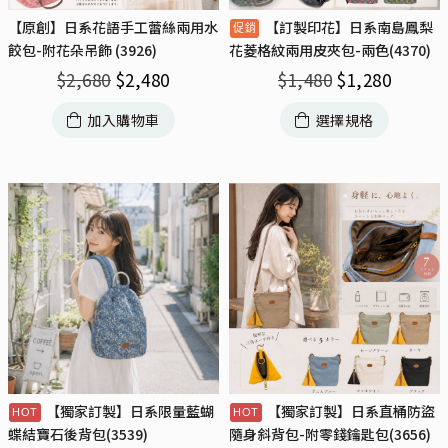
【原創】日系花語手工蕾絲兩用水
【訂製印花】日系南島鳳梨
餃包-附花朵吊飾 (3926)
花菱格紋兩用皮夾包-兩色(4370)
$
2,680
$
2,480
$
1,480
$
1,280
加入購物車
選擇規格
【獨家訂製】日系限量藍蝴
【獨家訂製】日系直桶防盜
蝶結寶石後背包(3539)
隨身斜背包-附零錢鑰匙包(3656)