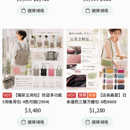
選擇規格
選擇規格
【獨家五用包】防盜多功能
【店長最愛】日
預購
5用後背包-4色可選(2904)
系撞色三層方糖包-8色6808
$
3,480
$
1,280
選擇規格
選擇規格