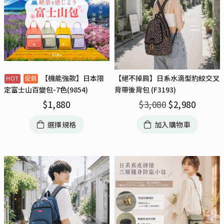
【機能強款】日本限
【絕不掉肩】日系水滴型豹紋交叉
背帶後背包 (F3193)
定富士山百變包-7色(9854)
$
3,080
$
2,980
$
1,880
加入購物車
選擇規格