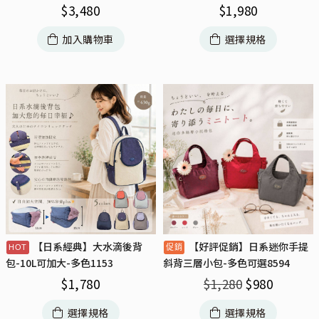
$
3,480
$
1,980
加入購物車
選擇規格
【日系經典】大水滴後背
【好評促銷】日系迷你手提
包-10L可加大-多色1153
斜背三層小包-多色可選8594
$
1,780
$
1,280
$
980
選擇規格
選擇規格