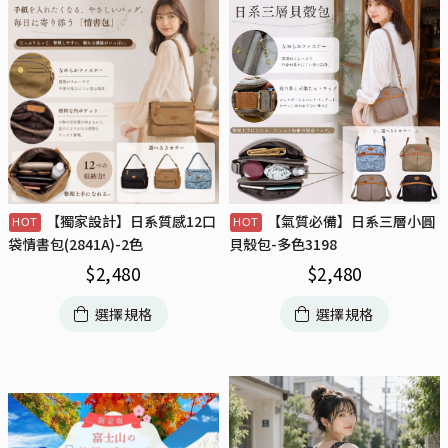
【獨家設計】日系質感12口
【氣質必備】日系三層小圓
袋情書包(2841A)-2色
貝殼包-多色3198
$
2,480
$
2,480
選擇規格
選擇規格