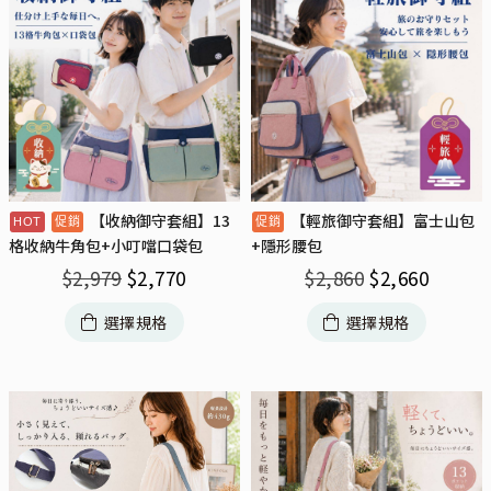
【收納御守套組】13
【輕旅御守套組】富士山包
格收納牛角包+小叮噹口袋包
+隱形腰包
$
2,979
$
2,770
$
2,860
$
2,660
選擇規格
選擇規格