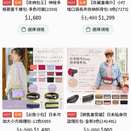
【收納包王】神級多
【收藏量飆升】小叮
格郵差千層包-多色可選(2350)
噹口袋長夾收納斜背包-8色(7273)
$
1,680
$
1,480
$
1,299
選擇規格
選擇規格
【必敗小包】日系可
【銷售量突破】日系貼身防
加大小方麻糬包-12色5055
盜隱形包-全新8色(1414XL)
$
1,580
$
1,480
$
1,080
$
980