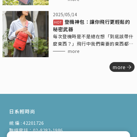
神，憑藉其出色的模特兒背景，為我們
帶來了不少精彩的時尚演繹。
2025/05/14
登機神包：讓你飛行更輕鬆的
秘密武器
每次登機時是不是總在想「到底該帶什
麼東西？」飛行中我們需要的東西都挺
多的，水瓶、手機、耳機、零食、護膚
more
品……結果登機包總是塞得亂七八糟。
今天來跟你們聊聊「登機隨身包」這個
more
神奇的小夥伴，讓你的飛行不再糾結，
輕鬆有序，還能讓你每次登機都優雅地
出發！
日系輕時尚
統 編 : 42201726
聯絡電話：02-8282-1986