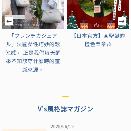
【日本官方】🎄聖誕的
【日本官方】充滿可愛
橙色樂章🎶
與溫馨的浪漫季節到
來！
V's風格誌マガジン
2025/06/19