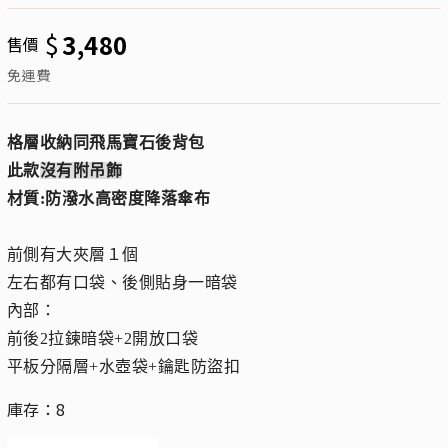
$
3,480
售價
免運費
格層收納同飛馬寶石後背包
此款
沒有附吊飾
材質:防潑水高密度降落傘布
前側有大夾層１個
左右都有口袋、後側貼身一暗袋
內部：
前後2拉鍊暗袋+2開放口袋
平板分隔層+水壺袋+鑰匙防盜扣
庫存：8