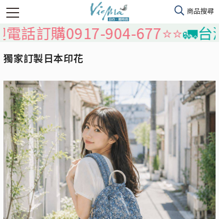
0917-904-677⭐️⭐️
🚛台灣本島
獨家訂製日本印花