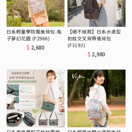
日系輕量學院風後背包-兔
【絕不掉肩】日系水滴型
子夢幻花園 (F2966)
豹紋交叉背帶後背包
(F3193)
$
2,680
$
2,980