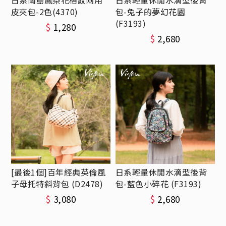
日系南島鳳梨花格紋兩用
日系輕量休閒水滴型後背
皮夾包-2色(4370)
包-兔子的夢幻花園
(F3193)
$
1,280
$
2,680
[最後1個]百年經典英倫風
日系輕量休閒水滴型後背
子母托特斜背包 (D2478)
包-藍色小碎花 (F3193)
$
3,080
$
2,680