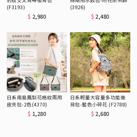
豹紋交叉背帶後背包
絲兩用水餃包-附花朵吊飾
(F3193)
(3926)
$
2,980
$
2,480
日系南島鳳梨花格紋兩用
日系輕量大容量多功能後
皮夾包-2色(4370)
背包-藍色小碎花 (F2788)
$
1,280
$
2,680