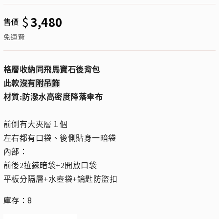
$
3,480
售價
免運費
格層收納同飛馬寶石後背包
此款
沒有附吊飾
材質:防潑水高密度降落傘布
前側有大夾層１個
左右都有口袋、後側貼身一暗袋
內部：
前後2拉鍊暗袋+2開放口袋
平板分隔層+水壺袋+鑰匙防盜扣
庫存：8