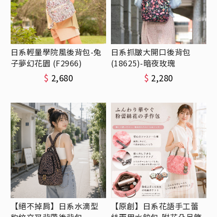
日系輕量學院風後背包-兔
日系抓皺大開口後背包
子夢幻花園 (F2966)
(18625)-暗夜玫瑰
$
2,680
$
2,280
【絕不掉肩】日系水滴型
【原創】日系花語手工蕾