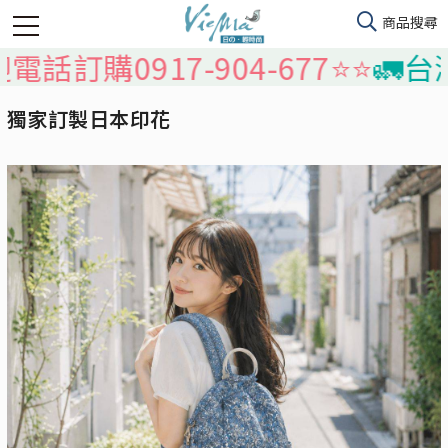
購0917-904-677⭐️⭐️
🚛台灣本島
獨家訂製日本印花