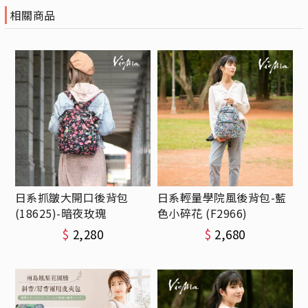
相關商品
日系抓皺大開口後背包
日系輕量學院風後背包-藍
(18625)-暗夜玫瑰
色小碎花 (F2966)
$
2,280
$
2,680