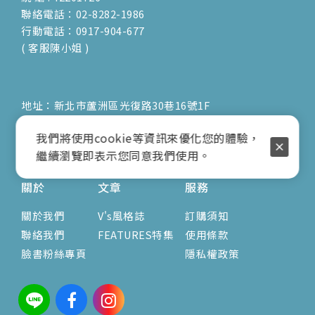
聯絡電話：02-8282-1986
行動電話：0917-904-677
( 客服陳小姐 )
地址：新北市蘆洲區光復路30巷16號1F
E-mail：vienna.twn@msa.hinet.net
我們將使用cookie等資訊來優化您的體驗，
營業時間：9:00am-17:00pm
繼續瀏覽即表示您同意我們使用。
( 公休日詳見臉書粉專置頂文 )
關於
文章
服務
關於我們
V's風格誌
訂購須知
聯絡我們
FEATURES特集
使用條款
臉書粉絲專頁
隱私權政策