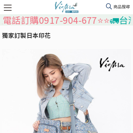
購0917-904-677⭐️⭐️
🚛台灣本
獨家訂製日本印花