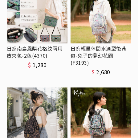
日系南島鳳梨花格紋兩用
日系輕量休閒水滴型後背
皮夾包-2色(4370)
包-兔子的夢幻花園
(F3193)
$
1,280
$
2,680