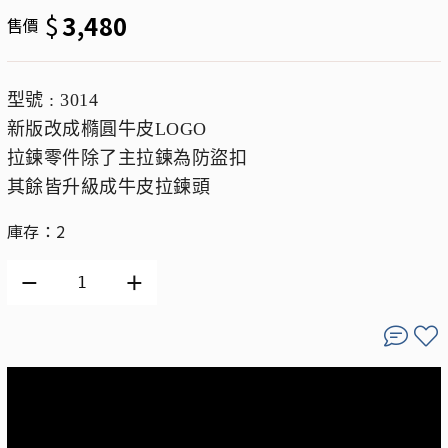
$
3,480
售價
型號 : 3014
新版改成橢圓牛皮LOGO
拉鍊零件除了主拉鍊為防盜扣
其餘皆升級成牛皮拉鍊頭
庫存：2