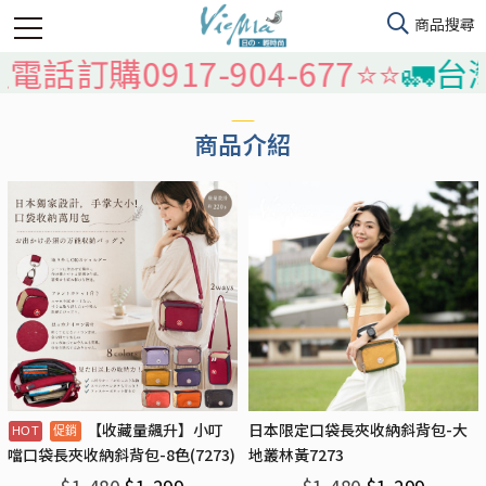
話訂購0917-904-677⭐️⭐️
🚛台灣
商品介紹
【收藏量飆升】小叮
日本限定口袋長夾收納斜背包-大
地叢林黃7273
噹口袋長夾收納斜背包-8色(7273)