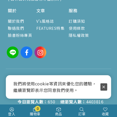
關於
文章
服務
關於我們
V's風格誌
訂購須知
聯絡我們
FEATURES特集
使用條款
臉書粉絲專頁
隱私權政策
COPYRIGHT © 2025 VIENNABAG.COM.TW ALL
RIGHTS RESERVED.
我們將使用cookie等資訊來優化您的體驗，
繼續瀏覽即表示您同意我們使用。
今日瀏覽人數：
650
總瀏覽人數：
4403816
0
登入
購物車
商品
訂單
收藏