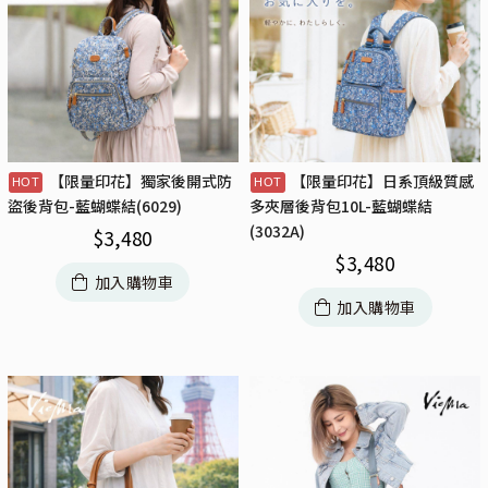
【限量印花】獨家後開式防
【限量印花】日系頂級質感
盜後背包-藍蝴蝶結(6029)
多夾層後背包10L-藍蝴蝶結
(3032A)
$
3,480
$
3,480
加入購物車
加入購物車