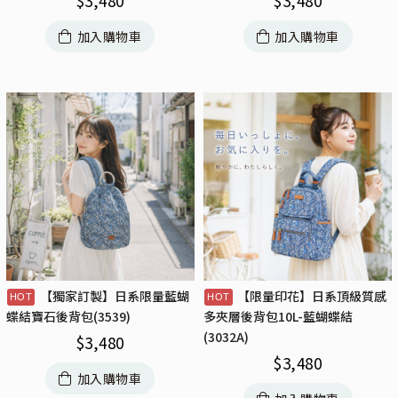
$
3,480
$
3,480
加入購物車
加入購物車
【獨家訂製】日系限量藍蝴
【限量印花】日系頂級質感
蝶結寶石後背包(3539)
多夾層後背包10L-藍蝴蝶結
(3032A)
$
3,480
$
3,480
加入購物車