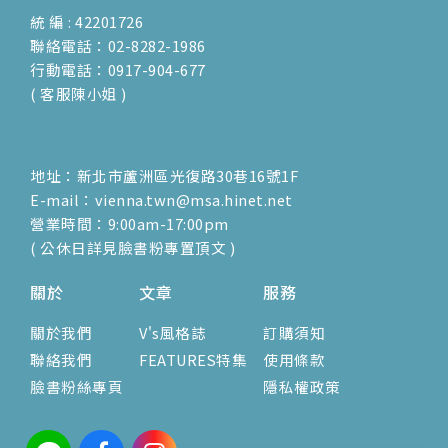
統 編 : 42201726
聯絡電話：02-8282-1986
行動電話：0917-904-677
( 客服陳小姐 )
地址：新北市蘆洲區光復路30巷16號1F
E-mail：vienna.twn@msa.hinet.net
營業時間：9:00am-17:00pm
( 公休日詳見臉書粉專置頂文 )
關於
文章
服務
關於我們
V's風格誌
訂購須知
聯絡我們
FEATURES特集
使用條款
臉書粉絲專頁
隱私權政策