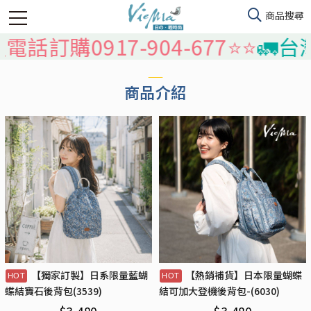
電話訂購0917-904-677⭐️⭐️
🚛台灣
商品介紹
【獨家訂製】日系限量藍蝴
【熱銷補貨】日本限量蝴蝶
蝶結寶石後背包(3539)
結可加大登機後背包-(6030)