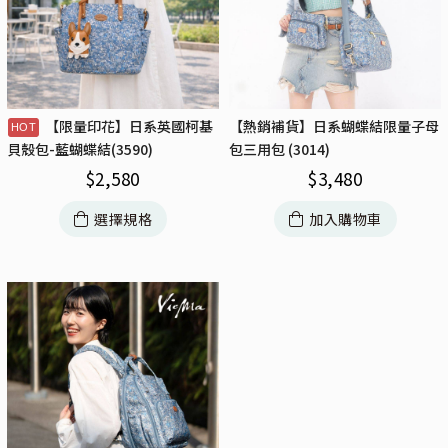
【限量印花】日系英國柯基
【熱銷補貨】日系蝴蝶結限量子母
包三用包 (3014)
貝殼包-藍蝴蝶結(3590)
$
3,480
$
2,580
加入購物車
選擇規格