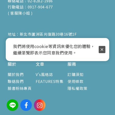
聯絡電話：02-8282-1986
行動電話：0917-904-677
( 客服陳小姐 )
地址：新北市蘆洲區光復路30巷16號1F
E-mail：vienna.twn@msa.hinet.net
我們將使用cookie等資訊來優化您的體驗，
營業時間：9:00am-17:00pm
繼續瀏覽即表示您同意我們使用。
( 公休日詳見臉書粉專置頂文 )
關於
文章
服務
關於我們
V's風格誌
訂購須知
聯絡我們
FEATURES特集
使用條款
臉書粉絲專頁
隱私權政策