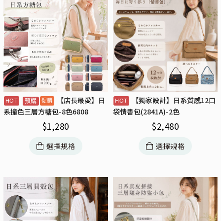
【店長最愛】日
【獨家設計】日系質感12口
預購
系撞色三層方糖包-8色6808
袋情書包(2841A)-2色
$
1,280
$
2,480
選擇規格
選擇規格