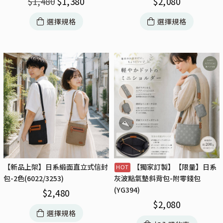
$
2,080
$
1,480
$
1,380
選擇規格
選擇規格
【新品上架】日系緞面直立式信封
【獨家訂製】【限量】日系
包-2色(6022/3253)
灰波點氣墊斜背包-附零錢包
(YG394)
$
2,480
$
2,080
選擇規格