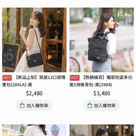
【新品上架】質感12口袋情
【熱銷補貨】獨家防盜多功
書包(2841A)-黑
能5用後背包-黑(2904)
$
2,480
$
3,480
加入購物車
加入購物車