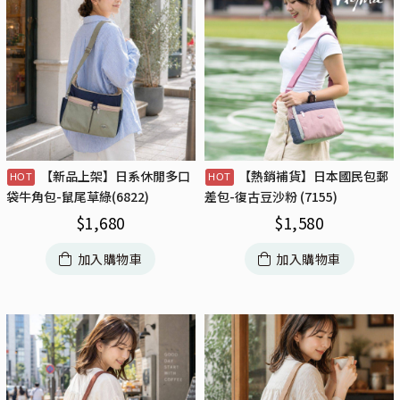
【新品上架】日系休閒多口
【熱銷補貨】日本國民包郵
袋牛角包-鼠尾草綠(6822)
差包-復古豆沙粉 (7155)
$
1,680
$
1,580
加入購物車
加入購物車