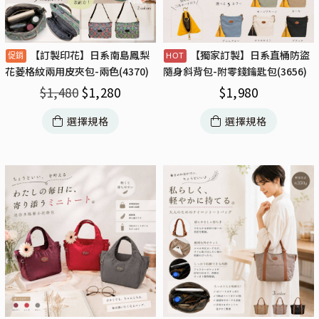
【訂製印花】日系南島鳳梨
【獨家訂製】日系直桶防盜
花菱格紋兩用皮夾包-兩色(4370)
隨身斜背包-附零錢鑰匙包(3656)
$
1,480
$
1,280
$
1,980
選擇規格
選擇規格