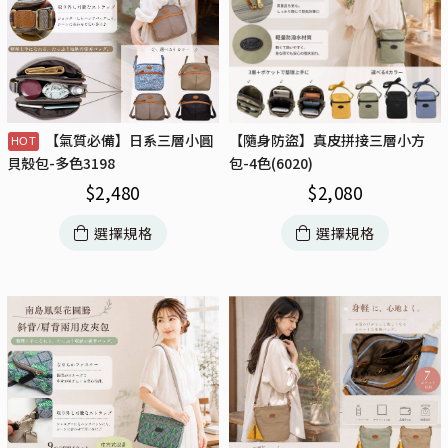
【氣質必備】日系三層小圓
【隨身防盜】真皮拼接三層小方
包-4色(6020)
貝殼包-多色3198
$
2,080
$
2,480
選擇規格
選擇規格