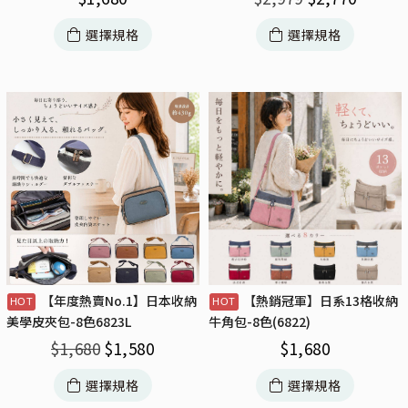
選擇規格
選擇規格
【年度熱賣No.1】日本收納
【熱銷冠軍】日系13格收納
美學皮夾包-8色6823L
牛角包-8色(6822)
$
1,680
$
1,580
$
1,680
選擇規格
選擇規格