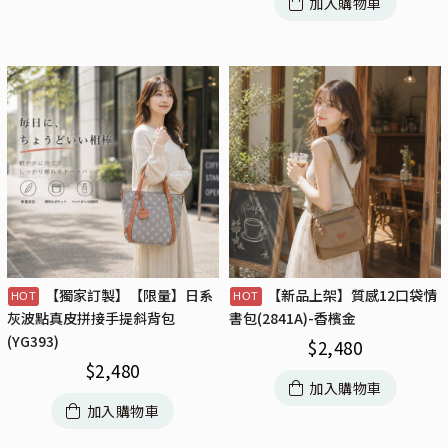
加入購物車
【獨家訂製】【限量】日系
【新品上架】質感12口袋情
灰波點真皮拼接手提斜背包
書包(2841A)-香檳金
(YG393)
$
2,480
$
2,480
加入購物車
加入購物車