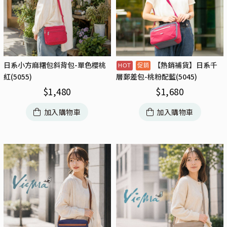
日系小方麻糬包斜背包-單色櫻桃
【熱銷補貨】日系千
紅(5055)
層郵差包-桃粉配藍(5045)
$
1,480
$
1,680
加入購物車
加入購物車