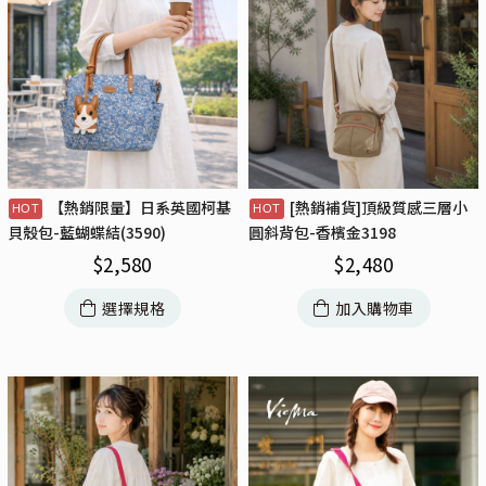
【熱銷限量】日系英國柯基
[熱銷補貨]頂級質感三層小
貝殼包-藍蝴蝶結(3590)
圓斜背包-香檳金3198
$
2,580
$
2,480
選擇規格
加入購物車