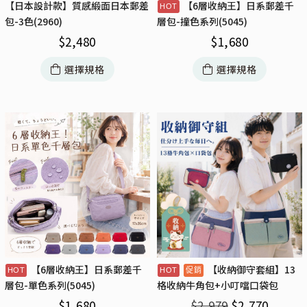
【日本設計款】質感緞面日本郵差
【6層收納王】日系郵差千
包-3色(2960)
層包-撞色系列(5045)
$
2,480
$
1,680
選擇規格
選擇規格
【6層收納王】日系郵差千
【收納御守套組】13
層包-單色系列(5045)
格收納牛角包+小叮噹口袋包
$
1,680
$
2,979
$
2,770