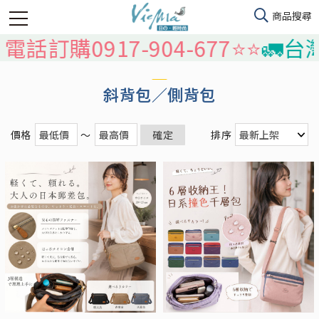
917-904-677⭐️⭐️
🚛台灣本島免
斜背包／側背包
價格
～
確定
排序