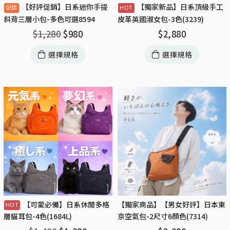
【好評促銷】日系迷你手提
【獨家新品】日系頂級手工
斜背三層小包-多色可選8594
皮革英國淑女包-3色(3239)
$
1,280
$
980
$
2,880
選擇規格
選擇規格
【可愛必備】日系休閒多格
【獨家商品】【男女好評】日本東
京空氣包-2尺寸6顏色(7314)
層貓耳包-4色(1684L)