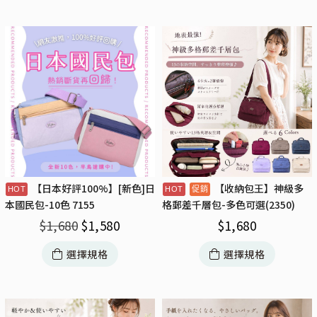
【日本好評100%】[新色]日
【收納包王】神級多
本國民包-10色 7155
格郵差千層包-多色可選(2350)
$
1,680
$
1,580
$
1,680
選擇規格
選擇規格