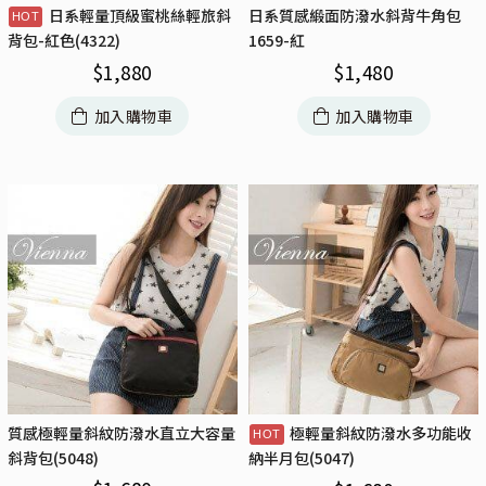
日系輕量頂級蜜桃絲輕旅斜
日系質感緞面防潑水斜背牛角包
1659-紅
背包-紅色(4322)
$
1,480
$
1,880
加入購物車
加入購物車
質感極輕量斜紋防潑水直立大容量
極輕量斜紋防潑水多功能收
斜背包(5048)
納半月包(5047)