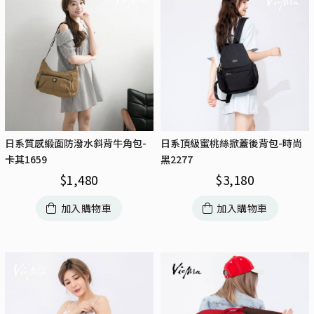
日系質感緞面防潑水斜背牛角包-
日系頂級蜜桃絲掀蓋後背包-時尚
卡其1659
黑2277
$
1,480
$
3,180
加入購物車
加入購物車