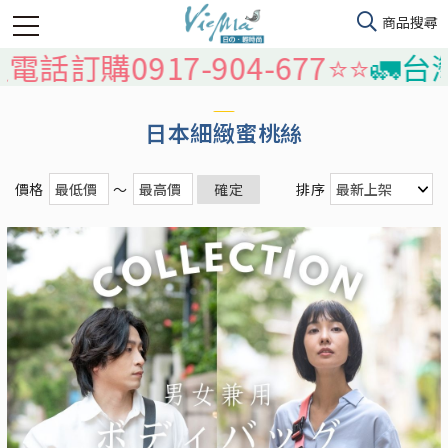
話訂購0917-904-677⭐️⭐️
🚛台灣
日本細緻蜜桃絲
價格
～
確定
排序