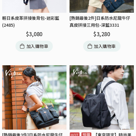
輕日系皮革拼接後背包-迷彩藍
[熱銷最後2件]日系防水尼龍牛仔
(2485)
真皮拼接三用包-深藍3331
$
3,080
$
3,280
加入購物車
加入購物車
[熱銷最後3件]日系防水尼龍牛仔
【東京限定】時尚黑
預購