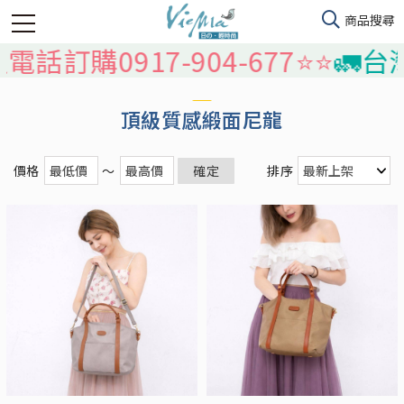
話訂購0917-904-677⭐️⭐️
🚛台灣
頂級質感緞面尼龍
價格
～
確定
排序