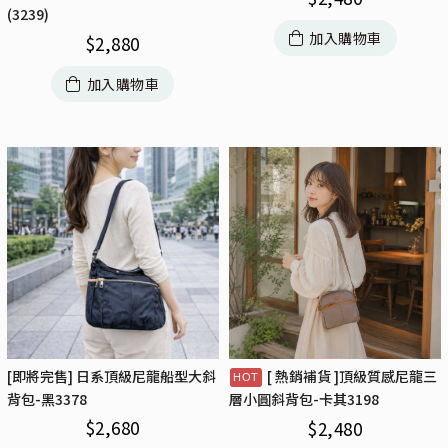
(3239)
加入購物車
$
2,880
加入購物車
[即將完售] 日系頂級尼龍船型大斜
[ 熱銷補貨 ]頂級質感尼龍三
背包-黑3378
層小圓斜背包-卡其3198
$
2,680
$
2,480