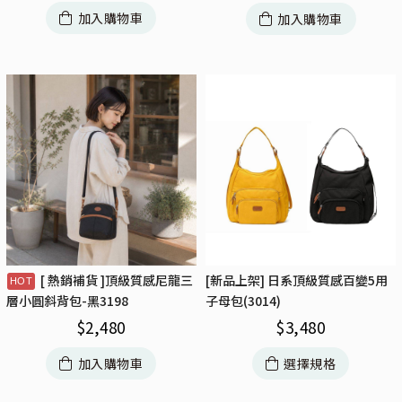
加入購物車
加入購物車
[ 熱銷補貨 ]頂級質感尼龍三
[新品上架] 日系頂級質感百變5用
子母包(3014)
層小圓斜背包-黑3198
$
3,480
$
2,480
選擇規格
加入購物車