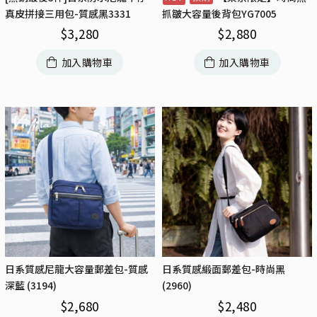
真皮拼接三用包-質感黑3331
抓皺大容量後背包YG7005
$
3,280
$
2,880
加入購物車
加入購物車
日系質感尼龍大容量郵差包-質感
日系質感緞面郵差包-時尚黑
深藍 (3194)
(2960)
$
2,680
$
2,480