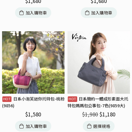
$
1,680
$
1,680
加入購物車
加入購物車
日系小泡芙迷你托特包-桃粉
日系簡約一體成形素面大托
(9856)
特包媽媽包公事包-7色(9859大)
$
1,580
$
1,980
$
1,180
加入購物車
選擇規格