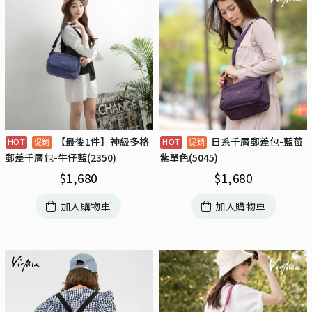
【最後1件】神級多格
日系千層郵差包-藍莓
郵差千層包-牛仔藍(2350)
紫單色(5045)
$
1,680
$
1,680
加入購物車
加入購物車