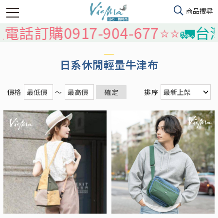
訂購0917-904-677⭐️⭐️
🚛台灣
日系休閒輕量牛津布
價格
～
確定
排序