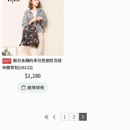
輕日系簡約多花色個性百搭
休閒背包(16122)
$
2,280
選擇規格
1
2
3