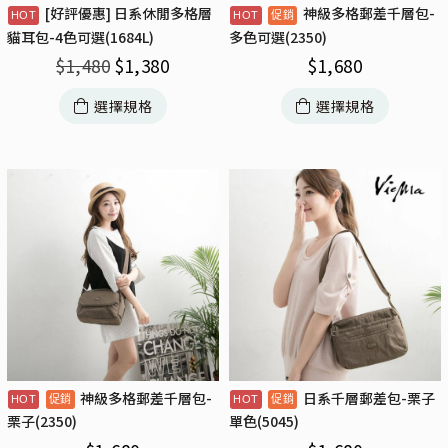
[好評優惠] 日系休閒多格層
神級多格郵差千層包-
貓耳包-4色可選(1684L)
多色可選(2350)
$
1,480
$
1,380
$
1,680
選擇規格
選擇規格
神級多格郵差千層包-
日系千層郵差包-栗子
栗子(2350)
單色(5045)