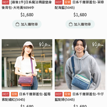
[最後1件]日系魔法精靈變身
日系千層郵差包-草綠
後背包-大地黃9894中
配海藍(5045)
$
1,680
$
1,680
加入購物車
加入購物車
日系千層郵差包-藍莓
日系千層郵差包-牛仔
紫配繡紅(5045)
藍配綠(5045)
$
1,680
$
1,680