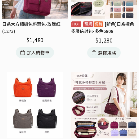
日系大方相機包斜背包-玫瑰紅
[新色]日系撞色
預購
(1273)
多層信封包-多色6808
$
1,480
$
1,280
加入購物車
選擇規格