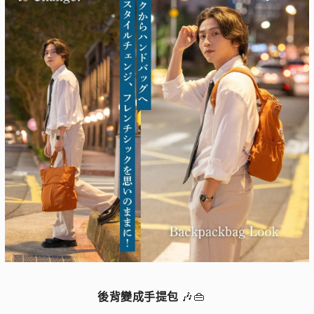
後背變成手提包
🎶👜