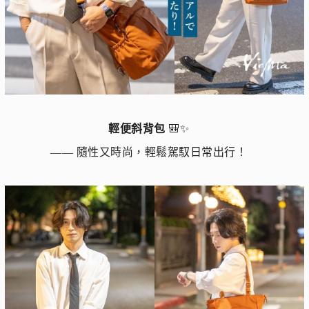
輕便斜背包
🎒✨
—— 隨性又時尚，輕鬆駕馭日常出行！