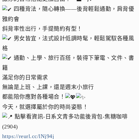
四種背法，隨心轉換——後背輕鬆通勤，肩背優
雅約會
斜背率性出行，手提簡約有型！
男女皆宜，法式設計低調時髦，輕鬆駕馭各種風
格
通勤、上學、旅行百搭，裝得下筆電、文件、書
籍
滿足你的日常需求
無論是上班、上課，還是週末小旅行
都能陪你應對各種場合！
今天，就選擇屬於你的時尚姿態！
點擊看資訊-日系文青多功能後背包-焦糖咖啡
(2904)
https://reurl.cc/lNj94j