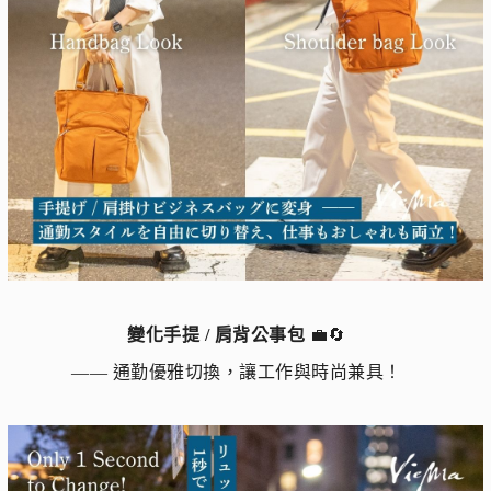
變化手提 / 肩背公事包
💼🔄
—— 通勤優雅切換，讓工作與時尚兼具！