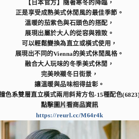
【日本官方】隨著寒冬的降臨，
正是享受成熟美式休閒風的最佳季節。
溫暖的茄紫色與石頭色的搭配，
展現出屬於大人的從容與雅致。
可以輕鬆變換為直立或橫式使用，
展現出不同的Vienna的美式休閒風格。
融合大人玩味的冬季美式休閒，
完美映襯冬日街景，
讓溫暖與品味相得益彰。
撞色系雙層直立橫式兩用斜背方包-15種配色(6823
點擊圖片看商品資訊
https://reurl.cc/M64r4k