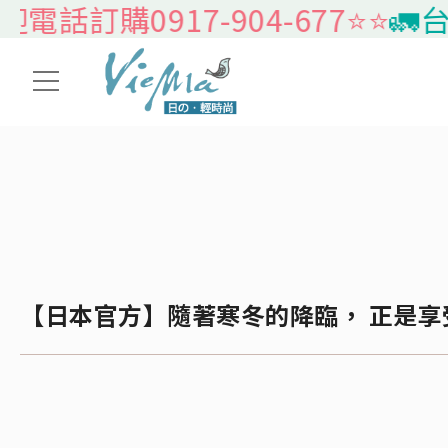
購0917-904-677⭐️⭐️
🚛台灣本
【日本官方】隨著寒冬的降臨， 正是