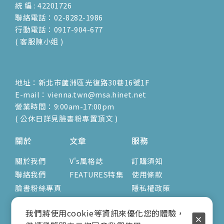
統 編 : 42201726
聯絡電話：02-8282-1986
行動電話：0917-904-677
( 客服陳小姐 )
地址：新北市蘆洲區光復路30巷16號1F
E-mail：vienna.twn@msa.hinet.net
營業時間：9:00am-17:00pm
( 公休日詳見臉書粉專置頂文 )
關於
文章
服務
關於我們
V's風格誌
訂購須知
聯絡我們
FEATURES特集
使用條款
臉書粉絲專頁
隱私權政策
我們將使用cookie等資訊來優化您的體驗，