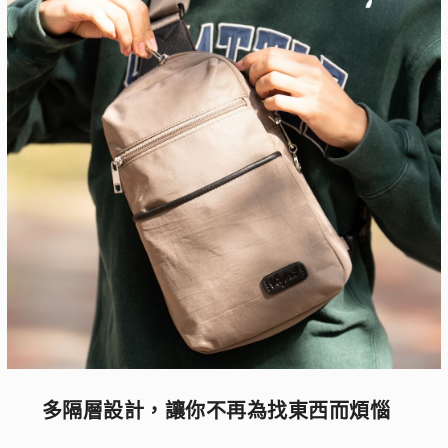
多隔層設計，讓你不再為找東西而煩惱