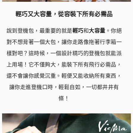
輕巧又大容量，從容裝下所有必需品
說到登機包，最重要的就是
輕巧
和
大容量
。你絕
對不想背著一個大包，讓你走路像拖著行李箱一
樣對吧？這時候，一個設計精巧的登機包就能派
上用場！它不僅夠大，能裝下所有飛行必需品，
還不會讓你感覺沉重。輕便又能收納所有東西，
讓你走進登機口時，輕鬆自如，一切都井井有
條！