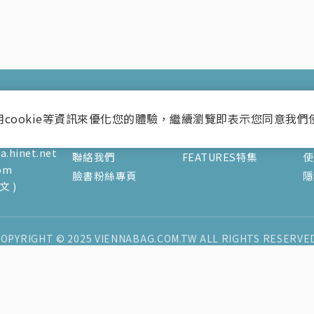
關於
文章
用cookie等資訊來優化您的體驗，繼續瀏覽即表示您同意我們
0巷16號1F
關於我們
V's風格誌
訂
.hinet.net
聯絡我們
FEATURES特集
使
pm
臉書粉絲專頁
隱
 )
OPYRIGHT © 2025 VIENNABAG.COM.TW ALL RIGHTS RESERVE
今日瀏覽人數：
480
總瀏覽人數：
4403646