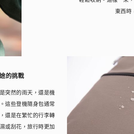
輕鬆收納。這樣一來
東西時
途的挑戰
是突然的雨天，還是機
。這些登機隨身包通常
，還是在繁忙的行李轉
濕或刮花，旅行時更加