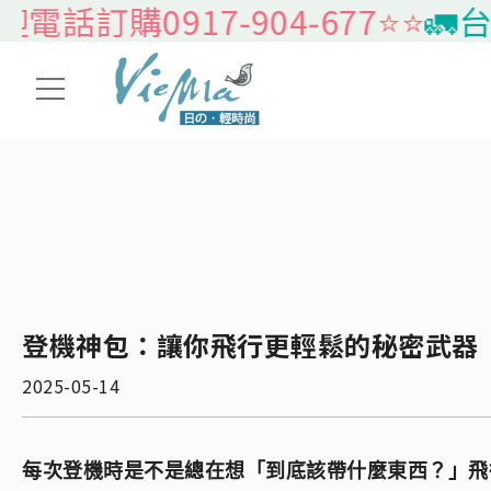
訂購0917-904-677⭐️⭐️
🚛台灣本
登機神包：讓你飛行更輕鬆的秘密武器
2025-05-14
每次登機時是不是總在想「到底該帶什麼東西？」飛