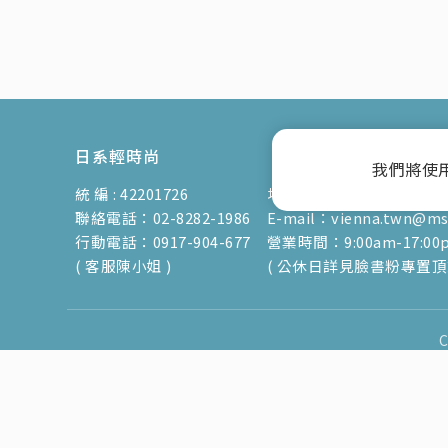
日系輕時尚
我們將使
統 編 : 42201726
地址：新北市蘆洲區光復路3
聯絡電話：02-8282-1986
E-mail：vienna.twn@msa
行動電話：0917-904-677
營業時間：9:00am-17:00
( 客服陳小姐 )
( 公休日詳見臉書粉專置頂文
C