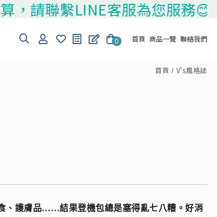
聯繫LINE客服為您服務😊
首頁
商品一覽
聯絡我們
0
首頁
V's風格誌
食、護膚品……結果登機包總是塞得亂七八糟。好消