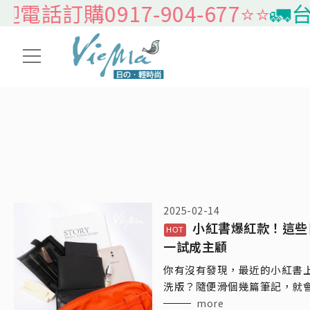
迎電話訂購0917-904-677⭐️⭐️
🚛台
2025-02-14
小紅書爆紅款！這些
一試成主顧
你有沒有發現，最近的小紅書
洗版？隨便滑個幾篇筆記，就
麼魔力，讓人背上就不想換？
more