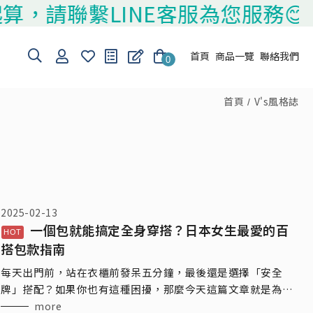
，請聯繫LINE客服為您服務😊
首頁
商品一覽
聯絡我們
0
首頁
V's風格誌
2025-02-13
一個包就能搞定全身穿搭？日本女生最愛的百
搭包款指南
每天出門前，站在衣櫃前發呆五分鐘，最後還是選擇「安全
牌」搭配？如果你也有這種困擾，那麼今天這篇文章就是為你
量身打造！
more