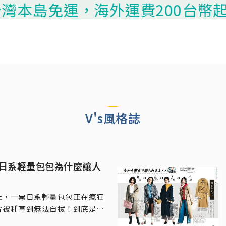
灣本島免運，海外運費200台幣起算
V's風格誌
日系輕量包包為什麼讓人
上，一票日系輕量包包正在瘋狂
會被種草到無法自拔！到底是什