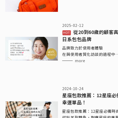
2025-02-12
從20到60歲的顧客
日系包包品牌
品牌致力於使用者體驗
在與使用者質化訪談的過程中
了解使用者潛在需求與期望
more
從中不斷改良修正✅
因應台灣流行文化與使用習慣
在「想要」及「需要」
在「理性」與「感性」中
2024-10-24
尋求品牌的核心價值...!
星座包款推薦：12星座
感謝粉絲們在google map給
幸運單品！
星座包款推薦：12星座必備時
從牡羊到雙魚，對應星座的專