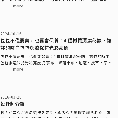
日常所需！立即探索最適合的包款吧！
more
2024-10-16
包包不僅要美，也要會保養！4 種材質清潔秘訣，讓
妳的時尚包包永遠保持光彩亮麗
包包不僅要美，也要會保養！4 種材質清潔秘訣，讓妳的時尚
包包永遠保持光彩亮麗 丹寧布、降落傘布、尼龍、皮革，每種
材質的包包都有它獨特的魅力與保養需求。掌握正確的清潔與
more
護理技巧，讓妳的愛
2016-03-20
設計師介紹
職人が昔ながらの製法を守り、希少な力織機で織られた「帆