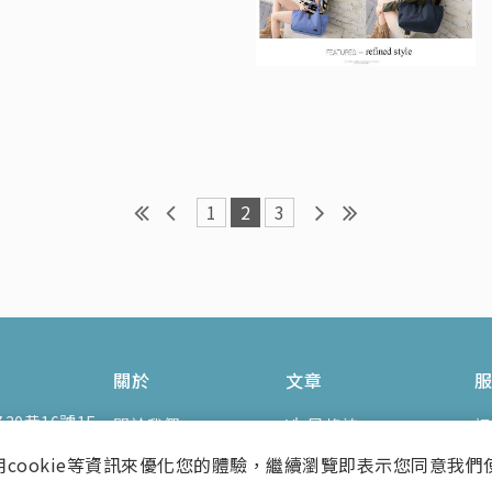
1
2
3
關於
文章
0巷16號1F
關於我們
V's風格誌
訂
.hinet.net
聯絡我們
FEATURES特集
使
用cookie等資訊來優化您的體驗，繼續瀏覽即表示您同意我們
pm
臉書粉絲專頁
隱