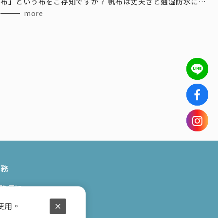
布」という布をご存知ですか？ 帆布は丈夫さと通湿防水に優
れた高い機能性を併せ持ち、使うほどに馴染み、 時とともに
more
天然素材ならではの独
服務
購須知
用條款
使用。
私權政策