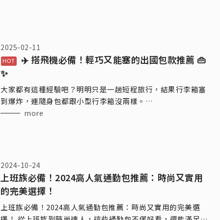
2025-02-11
✈️ 搭飛機必備！輕巧又能塞的出國包款推薦 👜
✨
大家都有這種經驗吧？明明只是一趟短程旅行，結果行李箱塞
到爆炸，連隨身包都跟小型行李箱沒兩樣。
別擔心，今天就來介紹幾款「輕巧又能塞」的出國神級包款，
more
讓你的旅行不再手忙腳亂，還能優雅地走進機艙～
2024-10-24
上班族必備！2024高人氣通勤包推薦：時尚又實用
的完美選擇！
上班族必備！2024高人氣通勤包推薦：時尚又實用的完美選
擇！ 從上班族到時尚達人，這些通勤包不僅好看，還能滿足你